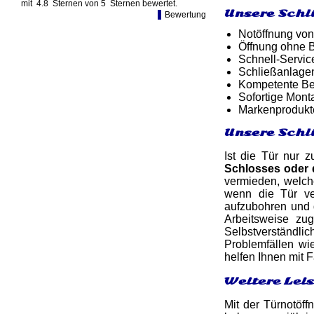
mit
4.8
Sternen von
5
Sternen bewertet.
Unsere Schl
Bewertung
Notöffnung von
Öffnung ohne B
Schnell-Service
Schließanlagen
Kompetente Ber
Sofortige Mon
Markenprodukt
Unsere Schl
Ist die Tür nur 
Schlosses oder
vermieden, welch
wenn die Tür ve
aufzubohren und 
Arbeitsweise zu
Selbstverständli
Problemfällen wi
helfen Ihnen mit
Weitere Lei
Mit der Türnotöff