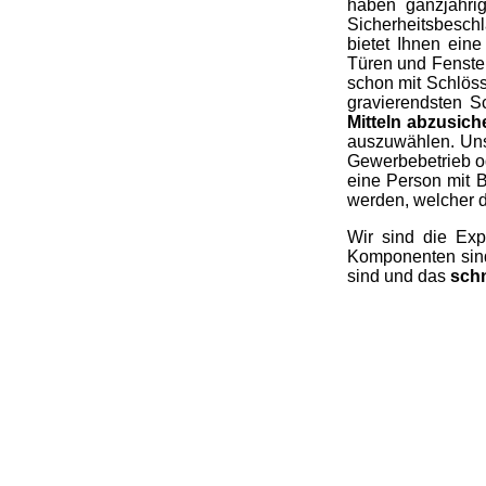
haben ganzjähri
Sicherheitsbeschl
bietet Ihnen ein
Türen und Fenster
schon mit Schlöss
gravierendsten S
Mitteln abzusich
auszuwählen. Uns
Gewerbebetrieb od
eine Person mit B
werden, welcher d
Wir sind die Exp
Komponenten sind 
sind und das
schn