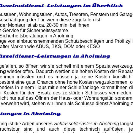
üsselnotdienst-Leistungen im Überblick
ustüren, Wohnungstüren, Autos, Tresoren, Fenstern und Gara
eschädigung der Tür, wenn diese zugefallen ist
 der Monteur ist ab ca. 20-30 min. bei Ihnen
-Service für Sicherheitssysteme
 Sicherheitsberatungen in Aholming
tage von einbruchshemmenden Schutzbeschlägen und Profilzyl
after Marken wie ABUS, BKS, DOM oder KESO
üsseldienst-Leistungen in Aholming
ugefallen, so öffnen wir sie schnell mit einem Spezialwerkzeu
ung
wieder offen. Dadurch werden die hohen Kosten der Repara
nehmen müssten und es müssen ja keine Kosten künstlich
, besteht eine gute Chance ohne hohe Kosten wegzukommen, 
sonders in einem Haus mit einer Schließanlage kommt Ihnen d
 Kosten für den Ersatz des zerstörten Schlosses vermieden w
icht nur auf das Öffnen der Haus- oder Wohnungstür, sondern, ü
 verwehrt wird, stehen wir Ihnen als Schlüsseldienst Aholming 
stungen in Aholming
ung ist die Arbeit unseres
Schlüsseldienstes in Aholming
längst
ruchstour sind und auch diese technisch aufrüsten, 