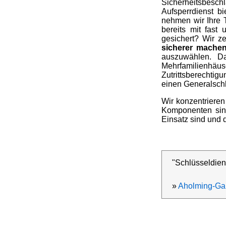
Sicherheitsbesc
Aufsperrdienst b
nehmen wir Ihre 
bereits mit fast
gesichert? Wir z
sicherer mache
auszuwählen. D
Mehrfamilienhä
Zutrittsberechtig
einen Generalschl
Wir konzentrieren
Komponenten sind
Einsatz sind und
"Schlüsseldien
»
Aholming-Ga