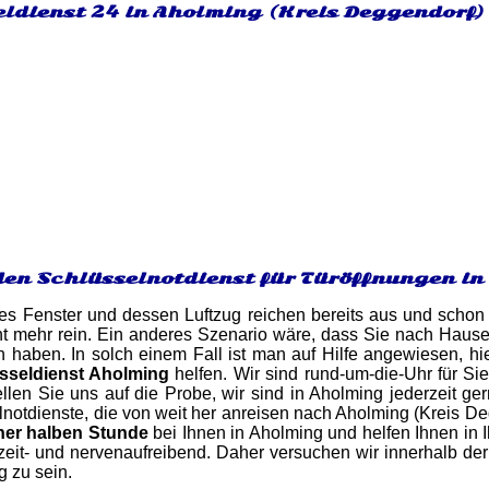
eldienst 24 in Aholming (Kreis Deggendorf)
den Schlüsselnotdienst für Türöffnungen i
es Fenster und dessen Luftzug reichen bereits aus und schon 
t mehr rein. Ein anderes Szenario wäre, dass Sie nach Hause
n haben. In solch einem Fall ist man auf Hilfe angewiesen, h
sseldienst Aholming
helfen. Wir sind rund-um-die-Uhr für S
tellen Sie uns auf die Probe, wir sind in Aholming jederzeit ge
notdienste, die von weit her anreisen nach Aholming (Kreis De
ner halben Stunde
bei Ihnen in Aholming und helfen Ihnen in 
 zeit- und nervenaufreibend. Daher versuchen wir innerhalb d
g zu sein.