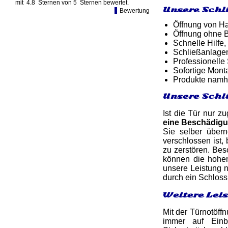
mit
4.8
Sternen von
5
Sternen bewertet.
Unsere Schl
Bewertung
Öffnung von Ha
Öffnung ohne B
Schnelle Hilfe,
Schließanlagen
Professionelle
Sofortige Mon
Produkte namh
Unsere Schl
Ist die Tür nur z
eine Beschädig
Sie selber über
verschlossen ist
zu zerstören. Be
können die hohen
unsere Leistung n
durch ein Schloss
Weitere Lei
Mit der Türnotöffn
immer auf Einb