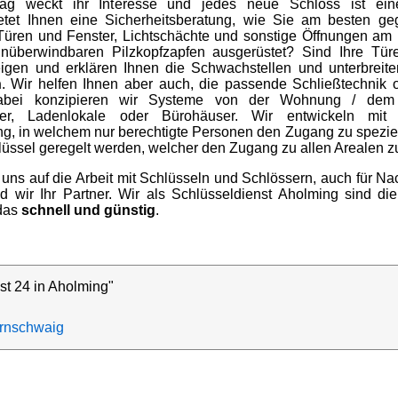
hlag weckt ihr Interesse und jedes neue Schloss ist ei
ietet Ihnen eine Sicherheitsberatung, wie Sie am besten ge
Türen und Fenster, Lichtschächte und sonstige Öffnungen am 
 unüberwindbaren Pilzkopfzapfen ausgerüstet? Sind Ihre Tü
eigen und erklären Ihnen die Schwachstellen und unterbreit
n
. Wir helfen Ihnen aber auch, die passende Schließtechnik 
abei konzipieren wir Systeme von der Wohnung / dem 
user, Ladenlokale oder Bürohäuser. Wir entwickeln m
ung, in welchem nur berechtigte Personen den Zugang zu spezie
üssel geregelt werden, welcher den Zugang zu allen Arealen zu
 uns auf die Arbeit mit Schlüsseln und Schlössern, auch für 
 wir Ihr Partner. Wir als Schlüsseldienst Aholming sind die
 das
schnell und günstig
.
st 24 in Aholming"
rnschwaig