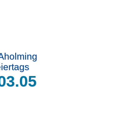
 Aholming
iertags
03.05