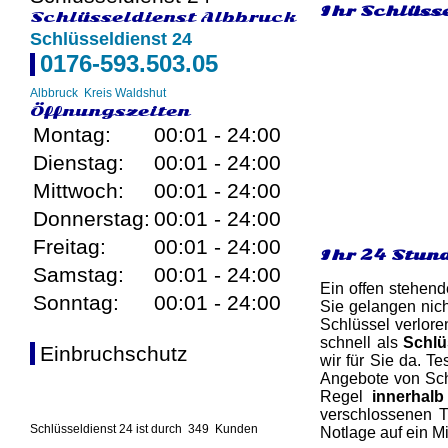
Ihr Schlüsse
Schlüsseldienst Albbruck
Schlüsseldienst 24
0176-593.503.05
Albbruck
Kreis Waldshut
Öffnungszeiten
Montag:
00:01 - 24:00
Dienstag:
00:01 - 24:00
Mittwoch:
00:01 - 24:00
Donnerstag:
00:01 - 24:00
Freitag:
00:01 - 24:00
Ihr 24 Stun
Samstag:
00:01 - 24:00
Ein offen stehend
Sonntag:
00:01 - 24:00
Sie gelangen nich
Schlüssel verlore
schnell als
Schlü
Einbruchschutz
wir für Sie da. Te
Angebote von Schl
Regel
innerhal
verschlossenen T
Schlüsseldienst 24 ist durch
349
Kunden
Notlage auf ein M