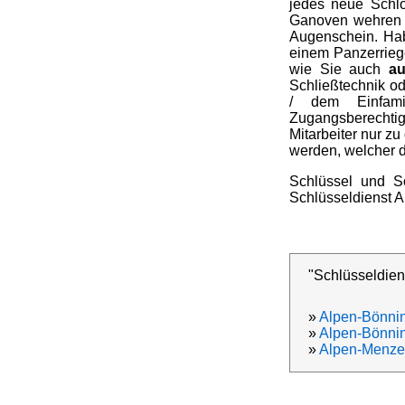
jedes neue Schlo
Ganoven wehren w
Augenschein. Hab
einem Panzerrieg
wie Sie auch
au
Schließtechnik o
/ dem Einfami
Zugangsberechtig
Mitarbeiter nur zu
werden, welcher d
Schlüssel und Sc
Schlüsseldienst A
"Schlüsseldien
»
Alpen-Bönni
»
Alpen-Bönni
»
Alpen-Menze