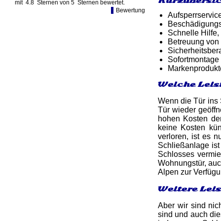
Kurzübersic
mit
4.8
Sternen von
5
Sternen bewertet.
Bewertung
Aufsperrservic
Beschädigungsf
Schnelle Hilfe,
Betreuung von
Sicherheitsber
Sofortmontage 
Markenprodukt
Welche Leis
Wenn die Tür ins S
Tür wieder geöff
hohen Kosten de
keine Kosten kün
verloren, ist es 
Schließanlage is
Schlosses vermied
Wohnungstür, auch
Alpen zur Verfügu
Weitere Lei
Aber wir sind nic
sind und auch die