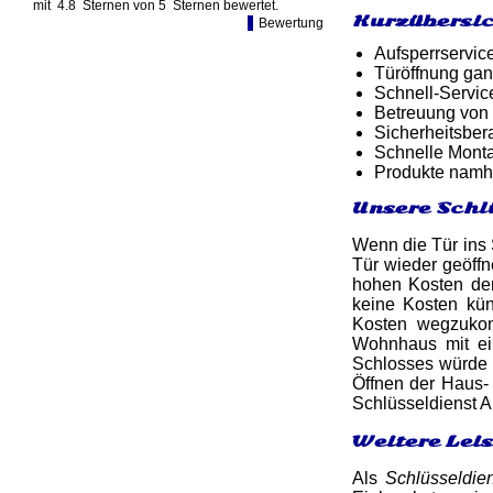
mit
4.8
Sternen von
5
Sternen bewertet.
Kurzübersic
Bewertung
Aufsperrservic
Türöffnung gan
Schnell-Service
Betreuung von
Sicherheitsber
Schnelle Monta
Produkte namh
Unsere Schl
Wenn die Tür ins S
Tür wieder geöff
hohen Kosten de
keine Kosten kün
Kosten wegzukom
Wohnhaus mit ein
Schlosses würde I
Öffnen der Haus-
Schlüsseldienst A
Weitere Lei
Als
Schlüsseldie