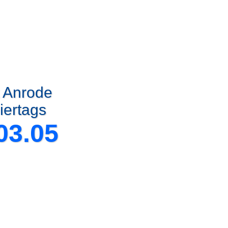
t Anrode
iertags
03.05