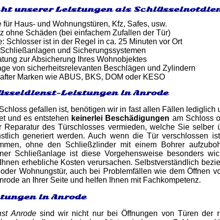
ht unserer Leistungen als Schlüsselnotdie
e für Haus- und Wohnungstüren, Kfz, Safes, usw.
z ohne Schäden (bei einfachem Zufallen der Tür)
: Schlosser ist in der Regel in ca. 25 Minuten vor Ort
 Schließanlagen und Sicherungssystemen
atung zur Absicherung Ihres Wohnobjektes
ge von sicherheitsrelevanten Beschlägen und Zylindern
after Marken wie ABUS, BKS, DOM oder KESO
üsseldienst-Leistungen in Anrode
chloss gefallen ist, benötigen wir in fast allen Fällen lediglic
net und es entstehen
keinerlei Beschädigungen
am Schloss o
r Reparatur des Türschlosses vermieden, welche Sie selbe
stlich generiert werden. Auch wenn die Tür verschlossen i
men, ohne den Schließzlinder mit einem Bohrer aufzuboh
er Schließanlage ist diese Vorgehensweise besonders wicht
hnen erhebliche Kosten verursachen. Selbstverständlich bezieh
 oder Wohnungstür, auch bei Problemfällen wie dem Öffnen vo
nrode an Ihrer Seite und helfen Ihnen mit Fachkompetenz.
stungen in Anrode
nst Anrode
sind wir nicht nur bei Öffnungen von Türen der 