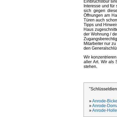
Einbruchstour sin
Interesse und für
sich gegen dies
Öffnungen am Hau
Türen auch schon 
Tipps und Hinwei
Haus zugeschnitte
der Wohnung / de
Zugangsberechtig
Mitarbeiter nur zu
den Generalschlüs
Wir konzentrieren
aller Art. Wir al
stehen.
"Schlüsseldien
»
Anrode-Bicke
»
Anrode-Dorn
»
Anrode-Holl