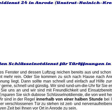
ldienst 24 in Anrode (Unstrut-Hainich-Krei
den Schlüsselnotdienst für Türöffnungen in
es Fenster und dessen Luftzug reichen bereits aus und schon 
ht mehr rein. Oder Sie kommen zu sich nach Hause nach Anrod
nung liegt. Dann sollte man schnell und einfach auf Hilfe zu
r gerne, schnell und günstig. Wir sind rund-um-die-Uhr für Sie
 Sie uns an und wir sind mit Freundlichkeit und Einsatzbereit
. Ersparen Sie sich dubiose Schlüsselnotdienste, die von weit h
ir sind in der Regel
innerhalb von einer halben Stunde
bei I
er verschlossenen Tür zu stehen ist zeit- und nervenaufreibe
en Zeit bei Ihnen vor Ort in Anrode zu sein.