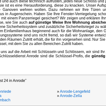
d und auch diese technisch aufrüsten, jedes neue Schloss und 
 sie ist es eine Herausforderung, diese zu knacken. Unser Aufsp
e Ganoven wehren wollen. Dazu nehmen wir Ihre Türen und
s in Augenschein. Haben Sie Ihre Fenster-Verriegelung schon
mit einem Panzerriegel gesichert? Wir zeigen und erklären I
se, wie Sie auch
auf günstige Weise Ihre Wohnung absiche
ne Sicherheitssystem und zusätzliche Sicherheitsriegel zu wä
m Einfamilienhaus beginnend auch für die Wohnanlage, den 
ungssysteme sind uns nicht fremd, so daß wir Systeme entwic
 den Räumen Zutritt erhält, die für ihn vorgesehen sind. Nur Si
sel, mit dem Sie zu allen Bereichen Zutritt haben.
 uns auf die Arbeit mit Schlüsseln und Schlössern, wir sind Ih
s Schlüsseldienst Anrode sind die Schlüssel-Profis, die
günstig
st 24 in Anrode"
nriede
»
Anrode-Lengefeld
a
»
Anrode-Zella
enbach