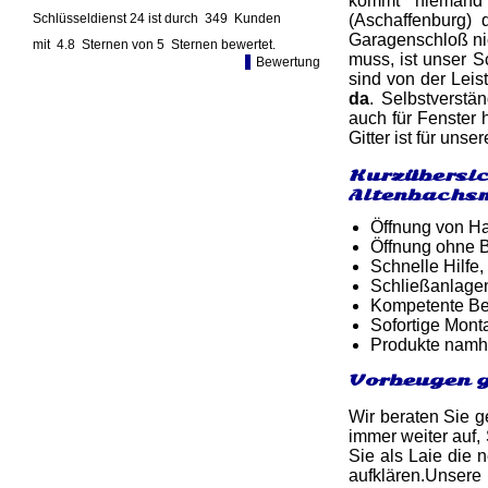
kommt niemand 
Schlüsseldienst 24 ist durch
349
Kunden
(Aschaffenburg) 
Garagenschloß nic
mit
4.8
Sternen von
5
Sternen bewertet.
muss, ist unser S
Bewertung
sind von der Leis
da
. Selbstverstä
auch für Fenster
Gitter ist für uns
Kurzübersic
Altenbachs
Öffnung von Ha
Öffnung ohne B
Schnelle Hilfe,
Schließanlage
Kompetente Ber
Sofortige Mon
Produkte namh
Vorbeugen g
Wir beraten Sie g
immer weiter auf,
Sie als Laie die 
aufklären.Unser