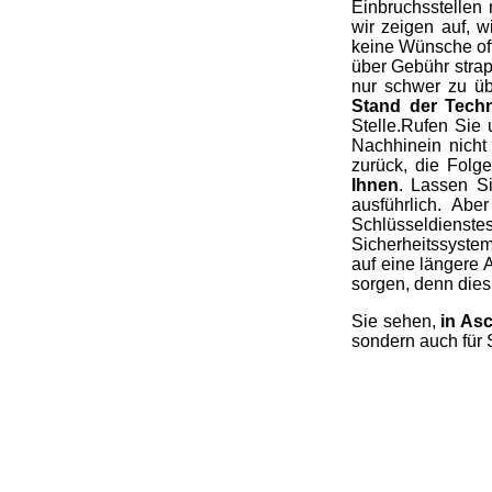
Einbruchsstellen
wir zeigen auf, 
keine Wünsche off
über Gebühr stra
nur schwer zu üb
Stand der Tech
Stelle.Rufen Sie
Nachhinein nicht
zurück, die Folg
Ihnen
. Lassen Si
ausführlich. Abe
Schlüsseldienst
Sicherheitssystem
auf eine längere
sorgen, denn dies 
Sie sehen,
in As
sondern auch für 