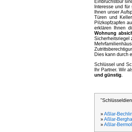
Einbruchstour sin
Interesse und für
Ihnen unser Aufsp
Türen und Keller
Pilzkopfzapfen au
erklären Ihnen 
Wohnung absic
Sicherheitsriegel
Mehrfamilienhä
Zutrittsberechtigu
Dies kann durch e
Schlüssel und Sc
Ihr Partner. Wir 
und günstig
.
"Schlüsseldiens
»
Aßlar-Bechli
»
Aßlar-Bergh
»
Aßlar-Bermol