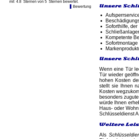
mit
4.8
Sternen von
5
Sternen bewertet.
Unsere Schl
Bewertung
Aufsperrservic
Beschädigungsf
Soforthilfe, d
Schließanlagen
Kompetente Ber
Sofortmontage 
Markenprodukt
Unsere Schl
Wenn eine Tür led
Tür wieder geöff
hohen Kosten der
stellt sie Ihnen
Kosten wegzukomm
besonders zugute
würde Ihnen erheb
Haus- oder Wohnun
Schlüsseldienst A
Weitere Lei
Als
Schlüsseldie