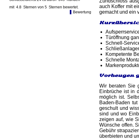
Zündschloss ausg
auch Koffer mit e
mit
4.8
Sternen von
5
Sternen bewertet.
gemacht und ein v
Bewertung
Kurzübersic
Aufsperrservic
Türöffnung gan
Schnell-Service
Schließanlagen
Kompetente Ber
Schnelle Monta
Markenprodukt
Vorbeugen g
Wir beraten Sie 
Einbrüche ist in 
möglich ist. Selb
Baden-Baden tut 
geschult und wis
sind und wo Einb
zeigen auf, wie S
Wünsche offen. Si
Gebühr strapazie
überbieten und u