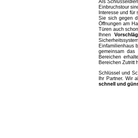
Als
Schlüsseldie
Einbruchstour sin
Interesse und für
Sie sich gegen d
Öffnungen am Hau
Türen auch schon 
Ihnen
Vorschlä
Sicherheitssyste
Einfamilienhaus 
gemeinsam das S
Bereichen erhalt
Bereichen Zutritt 
Schlüssel und Sc
Ihr Partner. Wir 
schnell und güns