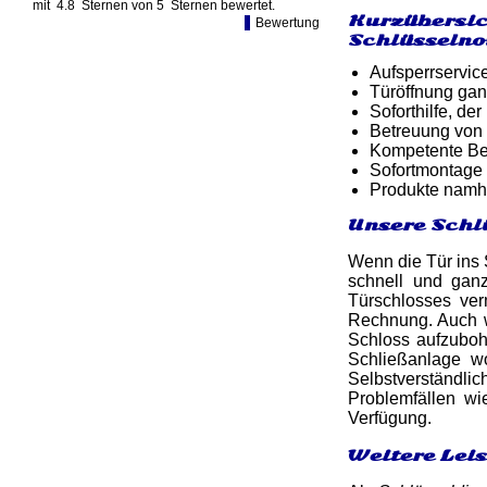
mit
4.8
Sternen von
5
Sternen bewertet.
Kurzübersic
Bewertung
Schlüsselno
Aufsperrservic
Türöffnung gan
Soforthilfe, d
Betreuung von
Kompetente Ber
Sofortmontage 
Produkte namh
Unsere Schl
Wenn die Tür ins S
schnell und ga
Türschlosses ver
Rechnung. Auch w
Schloss aufzuboh
Schließanlage w
Selbstverständli
Problemfällen w
Verfügung.
Weitere Lei