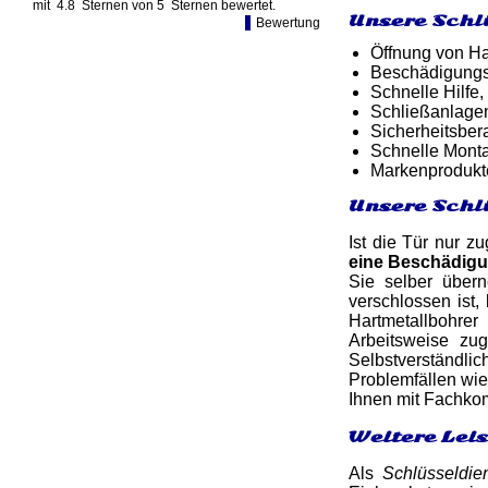
mit
4.8
Sternen von
5
Sternen bewertet.
Unsere Schl
Bewertung
Öffnung von Ha
Beschädigungsf
Schnelle Hilfe,
Schließanlage
Sicherheitsber
Schnelle Monta
Markenprodukt
Unsere Schl
Ist die Tür nur z
eine Beschädig
Sie selber über
verschlossen ist
Hartmetallbohre
Arbeitsweise zu
Selbstverständli
Problemfällen wie
Ihnen mit Fachko
Weitere Lei
Als
Schlüsseldie