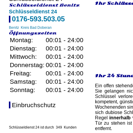
Ihr Schlüsse
Schlüsseldienst Benitz
Schlüsseldienst 24
0176-593.503.05
Benitz
Kreis Bad Doberan
Öffnungszeiten
Montag:
00:01 - 24:00
Dienstag:
00:01 - 24:00
Mittwoch:
00:01 - 24:00
Donnerstag:
00:01 - 24:00
Freitag:
00:01 - 24:00
Ihr 24 Stun
Samstag:
00:01 - 24:00
Ein offen stehend
Sonntag:
00:01 - 24:00
Sie gelangen nic
Schlüssel verlor
kompetent, günsti
Einbruchschutz
Wochenenden sind 
sich dubiose Schl
Regel
innerhalb
Tür zu stehen ist
Schlüsseldienst 24 ist durch
349
Kunden
entfernt.