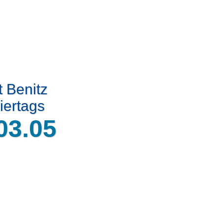
t Benitz
iertags
03.05