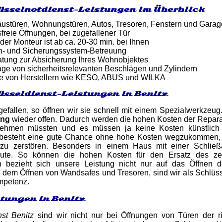
üsselnotdienst-Leistungen im Überblick
ustüren, Wohnungstüren, Autos, Tresoren, Fenstern und Gara
reie Öffnungen, bei zugefallener Tür
 der Monteur ist ab ca. 20-30 min. bei Ihnen
n- und Sicherungssystem-Betreuung
atung zur Absicherung Ihres Wohnobjektes
ge von sicherheitsrelevanten Beschlägen und Zylindern
e von Herstellern wie KESO, ABUS und WILKA
üsseldienst-Leistungen in Benitz
ugefallen, so öffnen wir sie schnell mit einem Spezialwerkzeu
ung
wieder offen. Dadurch werden die hohen Kosten der Repara
nehmen müssten und es müssen ja keine Kosten künstlich
, besteht eine gute Chance ohne hohe Kosten wegzukommen, 
r zu zerstören. Besonders in einem Haus mit einer Schli
gute. So können die hohen Kosten für den Ersatz des ze
ch bezieht sich unsere Leistung nicht nur auf das Öffnen
 dem Öffnen von Wandsafes und Tresoren, sind wir als Schlüsse
mpetenz.
stungen in Benitz
nst Benitz
sind wir nicht nur bei Öffnungen von Türen der r