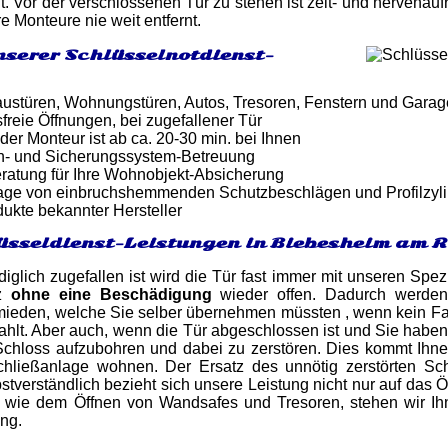
it. Vor der verschlossenen Tür zu stehen ist zeit- und nervenau
e Monteure nie weit entfernt.
nserer Schlüsselnotdienst-
ustüren, Wohnungstüren, Autos, Tresoren, Fenstern und Gara
reie Öffnungen, bei zugefallener Tür
 der Monteur ist ab ca. 20-30 min. bei Ihnen
n- und Sicherungssystem-Betreuung
atung für Ihre Wohnobjekt-Absicherung
tage von einbruchshemmenden Schutzbeschlägen und Profilzyl
dukte bekannter Hersteller
üsseldienst-Leistungen in Biebesheim am 
iglich zugefallen ist wird die Tür fast immer mit unseren Spez
nz
ohne eine Beschädigung
wieder offen. Dadurch werden
ieden, welche Sie selber übernehmen müssten , wenn kein Fall
lt. Aber auch, wenn die Tür abgeschlossen ist und Sie haben d
s Schloss aufzubohren und dabei zu zerstören. Dies kommt Ih
hließanlage wohnen. Der Ersatz des unnötig zerstörten Sc
stverständlich bezieht sich unsere Leistung nicht nur auf das
n wie dem Öffnen von Wandsafes und Tresoren, stehen wir I
ng.