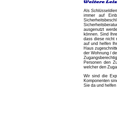
Weitere Lei
Als
Schlüsseldie
immer auf Einb
Sicherheitsbesc
Sicherheitsberat
ausgenutzt werde
können. Sind Ihre
dass diese nicht 
auf und helfen I
Haus zugeschnitte
der Wohnung / de
Zugangsberechtig
Personen den Zug
welcher den Zugan
Wir sind die Exp
Komponenten sind 
Sie da und helfen