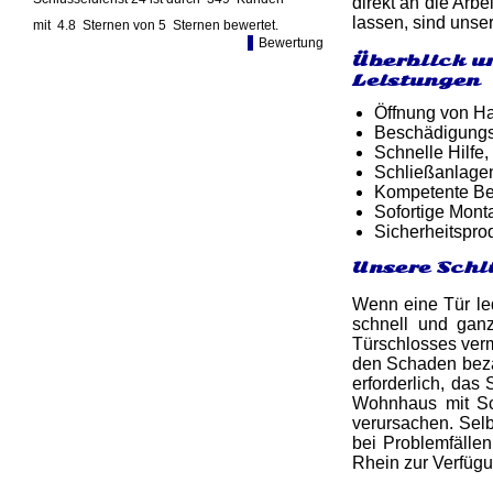
direkt an die Arbe
lassen, sind unser
mit
4.8
Sternen von
5
Sternen bewertet.
Bewertung
Überblick u
Leistungen
Öffnung von Ha
Beschädigungsf
Schnelle Hilfe,
Schließanlage
Kompetente Ber
Sofortige Mon
Sicherheitspro
Unsere Schl
Wenn eine Tür led
schnell und ga
Türschlosses verm
den Schaden bezah
erforderlich, da
Wohnhaus mit Sc
verursachen. Selb
bei Problemfälle
Rhein zur Verfügu