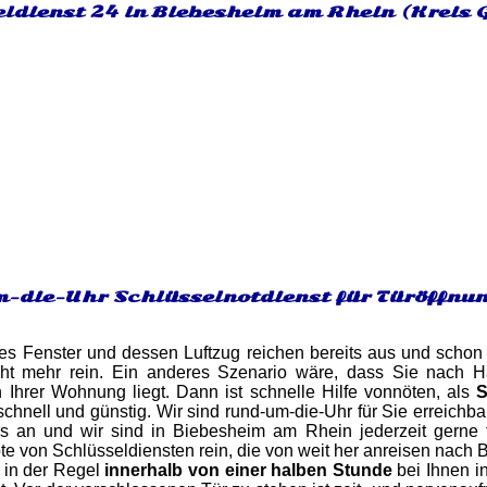
eldienst 24 in Biebesheim am Rhein (Kreis 
-die-Uhr Schlüsselnotdienst für Türöffnu
es Fenster und dessen Luftzug reichen bereits aus und schon 
ht mehr rein. Ein anderes Szenario wäre, dass Sie nach H
 Ihrer Wohnung liegt. Dann ist schnelle Hilfe vonnöten, als
S
 schnell und günstig. Wir sind rund-um-die-Uhr für Sie erreich
s an und wir sind in Biebesheim am Rhein jederzeit gerne fü
e von Schlüsseldiensten rein, die von weit her anreisen nach
 in der Regel
innerhalb von einer halben Stunde
bei Ihnen 