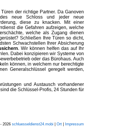
 Türen der richtige Partner. Da Ganoven
jedes neue Schloss und jeder neue
orderung, diese zu knacken. Mit einer
rdienst die Gefahren aufzeigen, welche
lerschächte, welche als Zugang dienen
gerüstet? Schließen Ihre Türen so dicht,
ndsten Schwachstellen Ihrer Absicherung
usichern
. Wir können helfen das auf Ihr
hlen. Dabei konzipieren wir Systeme von
Gewerbebetrieb oder das Bürohaus. Auch
keln können, in welchem nur berechtigte
nen Generalschlüssel geregelt werden,
achrüstungen und Austausch vorhandener
ind die Schlüssel-Profis, 24 Stunden für
- 2026
schluesseldienst24.mobi
|
Ort
|
Impressum