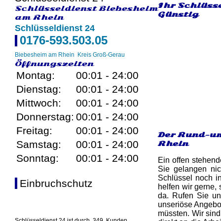
Ihr Schlüss
Schlüsseldienst Biebesheim
Günstig
am Rhein
Schlüsseldienst 24
0176-593.503.05
Biebesheim am Rhein
Kreis Groß-Gerau
Öffnungszeiten
Montag:
00:01 - 24:00
Dienstag:
00:01 - 24:00
Mittwoch:
00:01 - 24:00
Donnerstag:
00:01 - 24:00
Freitag:
00:01 - 24:00
Der Rund-um
Samstag:
00:01 - 24:00
Rhein
Sonntag:
00:01 - 24:00
Ein offen stehend
Sie gelangen nic
Schlüssel noch in
Einbruchschutz
helfen wir gerne,
da. Rufen Sie un
unseriöse Angebot
müssten. Wir sind
Schlüsseldienst 24 ist durch
349
Kunden