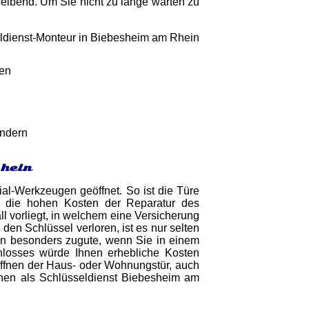
freibend. Um Sie nicht zu lange warten zu
gen
indern
Rhein
ial-Werkzeugen geöffnet. So ist die Türe
 die hohen Kosten der Reparatur des
 vorliegt, in welchem eine Versicherung
en Schlüssel verloren, ist es nur selten
nen besonders zugute, wenn Sie in einem
hlosses würde Ihnen erhebliche Kosten
 Öffnen der Haus- oder Wohnungstür, auch
hnen als Schlüsseldienst Biebesheim am