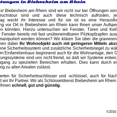
stungen in Biebesheim am Rhein
nst Biebesheim am Rhein
sind wir nicht nur bei Öffnungen von
ruchstour sind und auch diese technisch aufrüsten, 
hlag weckt ihr Interesse und für sie ist es eine Herausf
ung vor Ort in Biebesheim am Rhein kann Ihnen unser Aufsper
n könnten. Hierzu untersuchen wir Fenster, Türen und Kel
 Fenster bereits mit fast unüberwindbaren Pilzkopfzapfen aus
manipuliert werden können? Wir klären Sie über die graviere
hnen dabei
Ihr Wohnobjekt auch mit geringeren Mitteln abz
ne Sicherheitssystem und zusätzliche Sicherheitsriegel zu wä
m Einfamilienhaus beginnend auch für die Wohnanlage, den 
ungssysteme sind uns nicht fremd, so daß wir Systeme entwic
ang zu speziellen Bereichen erhalten. Dies kann durch ei
g zu allen Arealen zulässt.
erten für Sicherheitsschlösser und -schlüssel, auch für N
wir Ihr Partner. Wir als Schlüsseldienst Biebesheim am Rhein s
 Ihnen
schnell, gut und günstig
.
©2016 