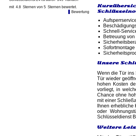
Kurzübersic
mit
4.8
Sternen von
5
Sternen bewertet.
Schlüsselno
Bewertung
Aufsperrservic
Beschädigungsf
Schnell-Service
Betreuung von
Sicherheitsber
Sofortmontage 
Sicherheitspro
Unsere Schl
Wenn die Tür ins S
Tür wieder geöff
hohen Kosten de
vorliegt, in wel
Chance ohne hoh
mit einer Schließ
Ihnen erhebliche 
oder Wohnungstü
Schlüsseldienst 
Weitere Lei