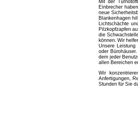
Mit der Türnotöf
Einbrecher haben
neue Sicherheitsb
Blankenhagen hil
Lichtschächte un
Pilzkopfzapfen au
die Schwachstell
können. Wir helfe
Unsere Leistung 
oder Bürohäuser.
dem jeder Benutze
allen Bereichen e
Wir konzentrier
Anfertigungen, R
Stunden für Sie d