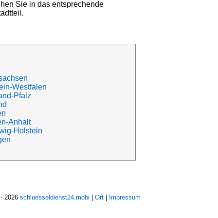
gehen Sie in das entsprechende
dtteil.
rsachsen
ein-Westfalen
and-Pfalz
nd
en
en-Anhalt
wig-Holstein
gen
- 2026
schluesseldienst24.mobi
|
Ort
|
Impressum