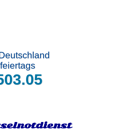
 Deutschland
feiertags
503.05
sselnotdienst