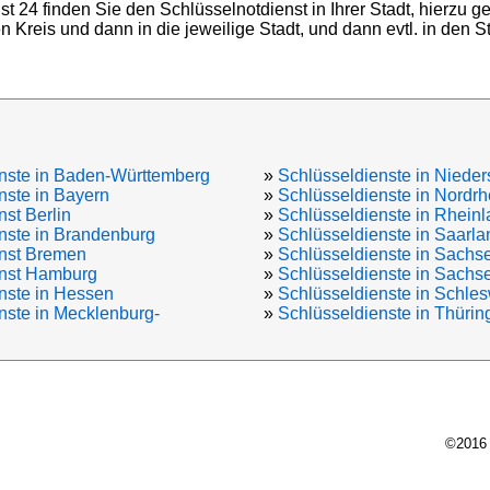
st 24 finden Sie den Schlüsselnotdienst in Ihrer Stadt, hierzu 
 Kreis und dann in die jeweilige Stadt, und dann evtl. in den Sta
nste in Baden-Württemberg
»
Schlüsseldienste in Niede
nste in Bayern
»
Schlüsseldienste in Nordrh
st Berlin
»
Schlüsseldienste in Rheinl
nste in Brandenburg
»
Schlüsseldienste in Saarla
enst Bremen
»
Schlüsseldienste in Sachs
enst Hamburg
»
Schlüsseldienste in Sachs
nste in Hessen
»
Schlüsseldienste in Schles
nste in Mecklenburg-
»
Schlüsseldienste in Thürin
©2016 