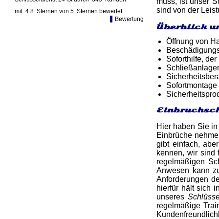
muss, ist unser S
sind von der Leis
mit
4.8
Sternen von
5
Sternen bewertet.
Bewertung
Überblick u
Öffnung von Ha
Beschädigungsf
Soforthilfe, d
Schließanlagen
Sicherheitsber
Sofortmontage 
Sicherheitspro
Einbruchsch
Hier haben Sie in
Einbrüche nehmen 
gibt einfach, abe
kennen, wir sind 
regelmäßigen Sch
Anwesen kann zu e
Anforderungen de
hierfür hält sich
unseres
Schlüsse
regelmäßige Tra
Kundenfreundlichk