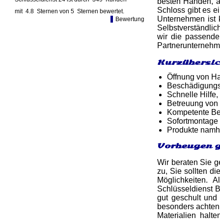
besten Händen, a
Schloss gibt es e
mit
4.8
Sternen von
5
Sternen bewertet.
Unternehmen ist k
Bewertung
Selbstverständlic
wir die passende
Partnerunternehm
Kurzübersic
Öffnung von Ha
Beschädigungsf
Schnelle Hilfe,
Betreuung von
Kompetente Ber
Sofortmontage 
Produkte namh
Vorbeugen g
Wir beraten Sie 
zu, Sie sollten d
Möglichkeiten. 
Schlüsseldienst B
gut geschult und
besonders achten 
Materialien halt