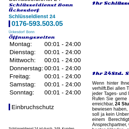
Ihr Schlüsse
Schlüsseldienst Bonn
Ückesdorf
Schlüsseldienst 24
0176-593.503.05
Ückesdorf
Bonn
Öffnungszeiten
Montag:
00:01 - 24:00
Dienstag:
00:01 - 24:00
Mittwoch:
00:01 - 24:00
Donnerstag:
00:01 - 24:00
Ihr 24Std. 
Freitag:
00:01 - 24:00
Wenn hinter Ihn
Samstag:
00:01 - 24:00
verhilft.Bei allen
Sonntag:
00:01 - 24:00
jeder Tages- und 
Rufen Sie gerne 
erreichbar,
24 St
Einbruchschutz
bewiesen haben, d
soll ja kein Unbe
einem Berechtigt
Ansprechpartner, 
Schlüsseldienst 24 ist durch
349
Kunden