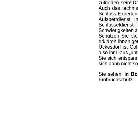
zufrieden sein! D
Auch das techni
Schloss-Experte
Aufsperrdienst 
Schlüsseldienst
Schwierigkeiten a
Schützen Sie si
erklären Ihnen ge
Ückesdorf ist Go
also Ihr Haus „un
Sie sich entspan
sich dann nicht so
Sie sehen,
in Bo
Einbruchschutz.