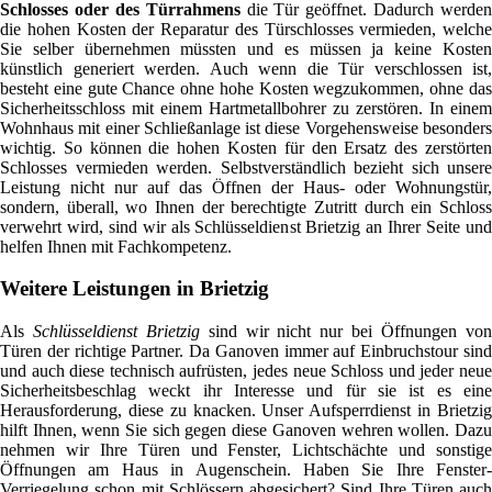
Schlosses oder des Türrahmens
die Tür geöffnet. Dadurch werden
die hohen Kosten der Reparatur des Türschlosses vermieden, welche
Sie selber übernehmen müssten und es müssen ja keine Kosten
künstlich generiert werden. Auch wenn die Tür verschlossen ist,
besteht eine gute Chance ohne hohe Kosten wegzukommen, ohne das
Sicherheitsschloss mit einem Hartmetallbohrer zu zerstören. In einem
Wohnhaus mit einer Schließanlage ist diese Vorgehensweise besonders
wichtig. So können die hohen Kosten für den Ersatz des zerstörten
Schlosses vermieden werden. Selbstverständlich bezieht sich unsere
Leistung nicht nur auf das Öffnen der Haus- oder Wohnungstür,
sondern, überall, wo Ihnen der berechtigte Zutritt durch ein Schloss
verwehrt wird, sind wir als Schlüsseldienst Brietzig an Ihrer Seite und
helfen Ihnen mit Fachkompetenz.
Weitere Leistungen in Brietzig
Als
Schlüsseldienst Brietzig
sind wir nicht nur bei Öffnungen vo
Türen der richtige Partner. Da Ganoven immer auf Einbruchstour sind
und auch diese technisch aufrüsten, jedes neue Schloss und jeder neue
Sicherheitsbeschlag weckt ihr Interesse und für sie ist es eine
Herausforderung, diese zu knacken. Unser Aufsperrdienst in Brietzig
hilft Ihnen, wenn Sie sich gegen diese Ganoven wehren wollen. Dazu
nehmen wir Ihre Türen und Fenster, Lichtschächte und sonstige
Öffnungen am Haus in Augenschein. Haben Sie Ihre Fenster-
Verriegelung schon mit Schlössern abgesichert? Sind Ihre Türen auch