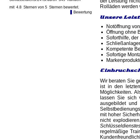
der Leistung nich
Rolläden werden w
mit
4.8
Sternen von
5
Sternen bewertet.
Bewertung
Unsere Leis
Notöffnung von
Öffnung ohne B
Soforthilfe, d
Schließanlage
Kompetente Ber
Sofortige Mon
Markenprodukt
Einbruchsch
Wir beraten Sie g
ist in den letzt
Möglichkeiten. A
lassen Sie sich
ausgebildet und
Selbstbedienungsl
mit hoher Sicherh
nicht explodiere
Schlüsseldienst
regelmäßige Tra
Kundenfreundlichk