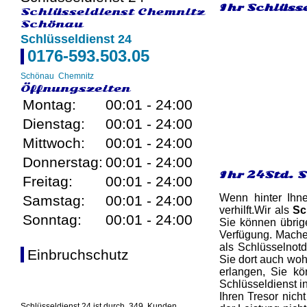
Ihr Schlüss
Schlüsseldienst Chemnitz
Schönau
Schlüsseldienst 24
0176-593.503.05
Schönau
Chemnitz
Öffnungszeiten
Montag:
00:01 - 24:00
Dienstag:
00:01 - 24:00
Mittwoch:
00:01 - 24:00
Donnerstag:
00:01 - 24:00
Ihr 24Std. 
Freitag:
00:01 - 24:00
Wenn hinter Ihn
Samstag:
00:01 - 24:00
verhilft.Wir als
Sc
Sonntag:
00:01 - 24:00
Sie können übrig
Verfügung. Mache
als Schlüsselnotd
Einbruchschutz
Sie dort auch woh
erlangen, Sie kö
Schlüsseldienst i
Ihren Tresor nich
Schlüsseldienst 24 ist durch
349
Kunden