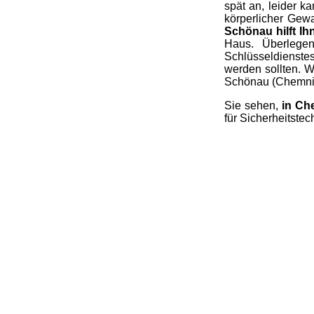
spät an, leider k
körperlicher Gew
Schönau hilft Ih
Haus. Überlege
Schlüsseldienstes
werden sollten. 
Schönau (Chemnitz
Sie sehen,
in Ch
für Sicherheitstec