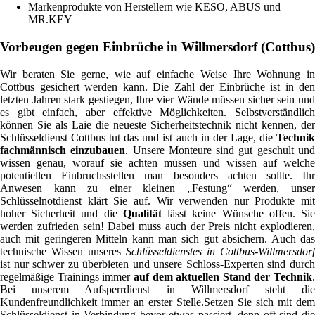
Markenprodukte von Herstellern wie KESO, ABUS und
MR.KEY
Vorbeugen gegen Einbrüche in Willmersdorf (Cottbus)
Wir beraten Sie gerne, wie auf einfache Weise Ihre Wohnung in
Cottbus gesichert werden kann. Die Zahl der Einbrüche ist in den
letzten Jahren stark gestiegen, Ihre vier Wände müssen sicher sein und
es gibt einfach, aber effektive Möglichkeiten. Selbstverständlich
können Sie als Laie die neueste Sicherheitstechnik nicht kennen, der
Schlüsseldienst Cottbus tut das und ist auch in der Lage, die
Technik
fachmännisch einzubauen
. Unsere Monteure sind gut geschult un
wissen genau, worauf sie achten müssen und wissen auf welche
potentiellen Einbruchsstellen man besonders achten sollte. Ihr
Anwesen kann zu einer kleinen „Festung“ werden, unser
Schlüsselnotdienst klärt Sie auf. Wir verwenden nur Produkte mit
hoher Sicherheit und die
Qualität
lässt keine Wünsche offen. Si
werden zufrieden sein! Dabei muss auch der Preis nicht explodieren,
auch mit geringeren Mitteln kann man sich gut absichern. Auch das
technische Wissen unseres
Schlüsseldienstes in Cottbus-Willmersdorf
ist nur schwer zu überbieten und unsere Schloss-Experten sind durch
regelmäßige Trainings immer
auf dem aktuellen Stand der Technik
.
Bei unserem Aufsperrdienst in Willmersdorf steht die
Kundenfreundlichkeit immer an erster Stelle.Setzen Sie sich mit dem
Schlüsseldienst in Verbindung bevor etwas passiert, denn oft sind die