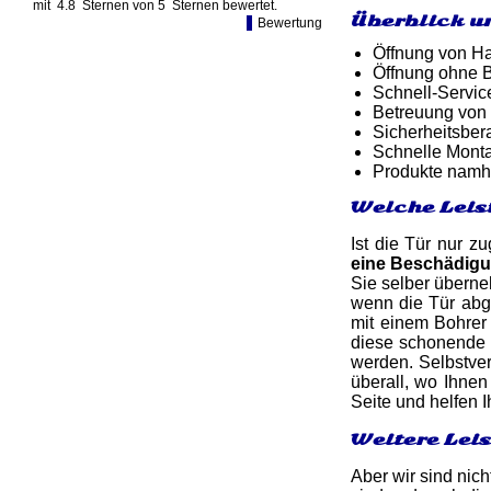
mit
4.8
Sternen von
5
Sternen bewertet.
Überblick u
Bewertung
Öffnung von Ha
Öffnung ohne B
Schnell-Service
Betreuung von
Sicherheitsber
Schnelle Monta
Produkte namh
Welche Leis
Ist die Tür nur z
eine Beschädig
Sie selber überne
wenn die Tür abge
mit einem Bohrer
diese schonende 
werden. Selbstver
überall, wo Ihnen 
Seite und helfen 
Weitere Lei
Aber wir sind nich