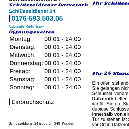
Ihr Schlüsse
Schlüsseldienst Datzeroth
Schlüsseldienst 24
0176-593.503.05
Datzeroth
Kreis Neuwied
Öffnungszeiten
Montag:
00:01 - 24:00
Dienstag:
00:01 - 24:00
Mittwoch:
00:01 - 24:00
Donnerstag:
00:01 - 24:00
Freitag:
00:01 - 24:00
Ihr 24 Stun
Samstag:
00:01 - 24:00
Ein offen stehend
Sonntag:
00:01 - 24:00
Sie gelangen nich
Schlüssel verlor
Datzeroth
helfen 
Einbruchschutz
wir für Sie da. St
dubiose Schlüssel
innerhalb von e
Tür zu stehen ist
Schlüsseldienst 24 ist durch
349
Kunden
vor Ort in Datzero