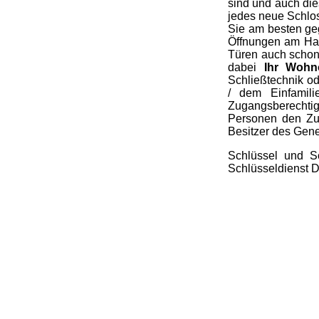
sind und auch die
jedes neue Schlos
Sie am besten geg
Öffnungen am Hau
Türen auch schon 
dabei
Ihr Wohn
Schließtechnik o
/ dem Einfamil
Zugangsberechtig
Personen den Zug
Besitzer des Gene
Schlüssel und Sc
Schlüsseldienst D