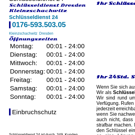
Ihr Schlüss
Schlüsseldienst Dresden
Kleinzschachwitz
Schlüsseldienst 24
0176-593.503.05
Kleinzschachwitz
Dresden
Öffnungszeiten
Montag:
00:01 - 24:00
Dienstag:
00:01 - 24:00
Mittwoch:
00:01 - 24:00
Donnerstag:
00:01 - 24:00
Ihr 24Std. 
Freitag:
00:01 - 24:00
Wenn Sie sich aus
Samstag:
00:01 - 24:00
Wir als
Schlüssel
Sonntag:
00:01 - 24:00
Wir sind rund um
Verfügung. Rufen 
jederzeit erreichb
Einbruchschutz
wenn Sie nachweis
auch nicht, dass
strafbar machen. 
den Schlüssel ein
Schlüsseldienst 24 ist durch
349
Kunden