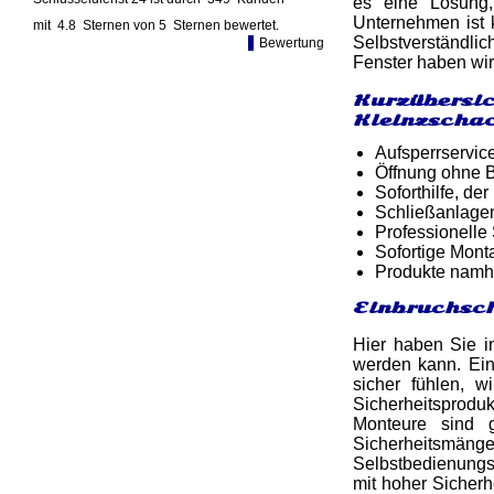
es eine Lösung,
Unternehmen ist k
mit
4.8
Sternen von
5
Sternen bewertet.
Selbstverständli
Bewertung
Fenster haben wir
Kurzübersic
Kleinzscha
Aufsperrservic
Öffnung ohne B
Soforthilfe, d
Schließanlagen
Professionelle
Sofortige Mon
Produkte namh
Einbruchsch
Hier haben Sie in
werden kann. Ein
sicher fühlen, 
Sicherheitsprod
Monteure sind 
Sicherheitsmän
Selbstbedienungsl
mit hoher Sicherh