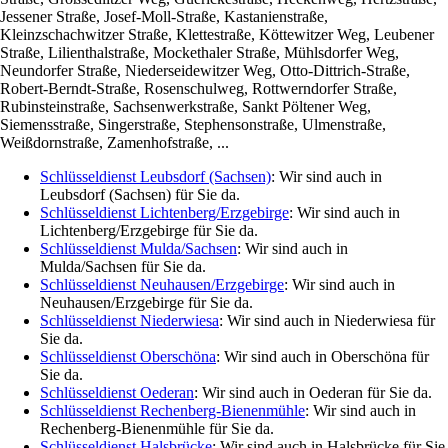
Jessener Straße, Josef-Moll-Straße, Kastanienstraße,
Kleinzschachwitzer Straße, Klettestraße, Köttewitzer Weg, Leubener
Straße, Lilienthalstraße, Mockethaler Straße, Mühlsdorfer Weg,
Neundorfer Straße, Niederseidewitzer Weg, Otto-Dittrich-Straße,
Robert-Berndt-Straße, Rosenschulweg, Rottwerndorfer Straße,
Rubinsteinstraße, Sachsenwerkstraße, Sankt Pöltener Weg,
Siemensstraße, Singerstraße, Stephensonstraße, Ulmenstraße,
Weißdornstraße, Zamenhofstraße, ...
Schlüsseldienst Leubsdorf (Sachsen)
: Wir sind auch in
Leubsdorf (Sachsen) für Sie da.
Schlüsseldienst Lichtenberg/Erzgebirge
: Wir sind auch in
Lichtenberg/Erzgebirge für Sie da.
Schlüsseldienst Mulda/Sachsen
: Wir sind auch in
Mulda/Sachsen für Sie da.
Schlüsseldienst Neuhausen/Erzgebirge
: Wir sind auch in
Neuhausen/Erzgebirge für Sie da.
Schlüsseldienst Niederwiesa
: Wir sind auch in Niederwiesa für
Sie da.
Schlüsseldienst Oberschöna
: Wir sind auch in Oberschöna für
Sie da.
Schlüsseldienst Oederan
: Wir sind auch in Oederan für Sie da.
Schlüsseldienst Rechenberg-Bienenmühle
: Wir sind auch in
Rechenberg-Bienenmühle für Sie da.
Schlüsseldienst Halsbrücke
: Wir sind auch in Halsbrücke für Sie