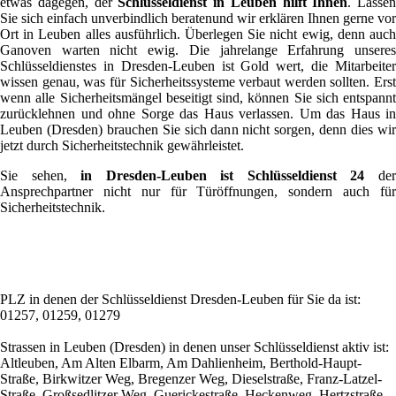
etwas dagegen, der
Schlüsseldienst in Leuben hilft Ihnen
. Lassen
Sie sich einfach unverbindlich beratenund wir erklären Ihnen gerne vor
Ort in Leuben alles ausführlich. Überlegen Sie nicht ewig, denn auch
Ganoven warten nicht ewig. Die jahrelange Erfahrung unseres
Schlüsseldienstes in Dresden-Leuben ist Gold wert, die Mitarbeiter
wissen genau, was für Sicherheitssysteme verbaut werden sollten. Erst
wenn alle Sicherheitsmängel beseitigt sind, können Sie sich entspannt
zurücklehnen und ohne Sorge das Haus verlassen. Um das Haus in
Leuben (Dresden) brauchen Sie sich dann nicht sorgen, denn dies wir
jetzt durch Sicherheitstechnik gewährleistet.
Sie sehen,
in Dresden-Leuben ist Schlüsseldienst 24
de
Ansprechpartner nicht nur für Türöffnungen, sondern auch für
Sicherheitstechnik.
PLZ in denen der Schlüsseldienst Dresden-Leuben für Sie da ist:
01257, 01259, 01279
Strassen in Leuben (Dresden) in denen unser Schlüsseldienst aktiv ist:
Altleuben, Am Alten Elbarm, Am Dahlienheim, Berthold-Haupt-
Straße, Birkwitzer Weg, Bregenzer Weg, Dieselstraße, Franz-Latzel-
Straße, Großsedlitzer Weg, Guerickestraße, Heckenweg, Hertzstraße,