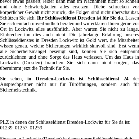
bevor etwas passiert, leider kann man im Nachhinein nicht so schnell
und ohne Schwierigkeiten alles ersetzen. Diebe schrecken vor
körperlicher Gewalt nicht zurück, die Folgen sind nicht überschaubar.
Schützen Sie sich,
Ihr Schlüsseldienst Dresden ist für Sie da
. Lassen
Sie sich einfach unverbindlich beratenund wir erklären Ihnen gerne vor
Ort in Lockwitz alles ausführlich. Aber warten Sie nicht zu lange,
Einbrecher tun dies auch nicht. Die jahrelange Erfahrung unseres
Schlüsseldienstes in Dresden-Lockwitz ist Gold wert, die Mitarbeiter
wissen genau, welche Sicherungen wirklich sinnvoll sind. Erst wenn
alle Sicherheitsmängel beseitigt sind, können Sie sich entspannt
zurücklehnen und ohne Sorge das Haus verlassen. Um das Haus in
Lockwitz (Dresden) brauchen Sie sich dann nicht sorgen, das
übernimmt jetzt die Technik für Sie.
Sie sehen,
in Dresden-Lockwitz ist Schlüsseldienst 24
der
Ansprechpartner nicht nur für Türöffnungen, sondern auch für
Sicherheitstechnik.
PLZ in denen der Schlüsseldienst Dresden-Lockwitz für Sie da ist:
01239, 01257, 01259
Strassen in Lockwitz (Dresden) in denen unser Schlüsseldienst aktiv