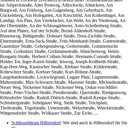
ist: Alnpeckstraße, Alter Postweg, Altlockwitz, Altnickern, Am
Burgwall, Am Feldweg, Am Galgenberg, Am Geberbach, Am
Gückelsberg, Am Hofegarten, Am Kirschfeld, Am Krähenhügel, Am
Landigt, Am Plan, Am Viertelacker, Am Wehr, An der Niederung, An
der Obermühle, An der Schlossgärtnerei, Arno-Schellenberg-Straße,
Auf dem Pläner, Auf der Scholle, Bernd-Aldenhoff-Straße,
Binsenweg, Büttigstraße, Dohnaer Straße, Dora-Zschille-Straße,
Elsternstraße, Erna-Sack-Straße, Fritz-Meinhardt-Straße, Gartenstraße,
Gaustritzer Straße, Gebergrundweg, Gerberstraße, Gommernsche
Straße, Gorknitzer Straße, Grohmannstraße, Hänichenweg, Heinz-
Bongartz-Straße, Herbert-Collum-Straße, Hermann-Conradi-Straße,
Hohles Tor, Inger-Karen-Straße, Irisweg, Joseph-Keilberth-Straße,
Kap-Herr-Weg, Kautzscher Straße, Klebaer Straße, Köhlerstraße,
Köttewitzer Straße, Krebser Straße, Kurt-Böhme-Straße,
Langobardenstraße, Lockwitzgrund, Lugaer Platz, Lugturmstraße,
Maltenstraße, Max-Schwarze-Straße, Maxener Straße, Michaelisstraße,
Neuer Weg, Nickerner Straße, Nickerner Weg, Oskar-von-Miller-
Straße, Peter-Vischer-Straße, Preußerstraße, Querstraße, Riedgrasweg,
Röhrsdorfer Straße, Rudolf-Dittrich-Straße, Rudolf-Kempe-Straße,
Schönbergstraße, Sobrigauer Weg, Steile Straße, Teichplatz,
Theilestraße, Tögelstraße, Urnenstraße, Welzelstraße, Wincklerstraße,
Wittgensdorfer Straße, Wölkauer Straße, Zur Eiche, ...
Schlüsseldienst Hilbersdorf
: Wir sind auch in Hilbersdorf für Sie
da.