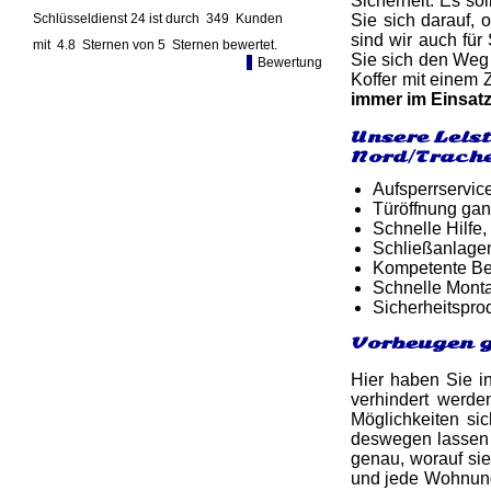
Sicherheit. Es so
Schlüsseldienst 24 ist durch
349
Kunden
Sie sich darauf,
sind wir auch für
mit
4.8
Sternen von
5
Sternen bewertet.
Sie sich den Weg 
Bewertung
Koffer mit einem 
immer im Einsatz
Unsere Leis
Nord/Trache
Aufsperrservic
Türöffnung gan
Schnelle Hilfe,
Schließanlage
Kompetente Ber
Schnelle Monta
Sicherheitspro
Vorbeugen g
Hier haben Sie i
verhindert werde
Möglichkeiten sic
deswegen lassen 
genau, worauf si
und jede Wohnung 