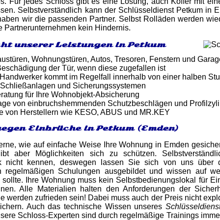
os. Für jedes Schloss gibt es eine Lösung, auch Koffer mit e
ssen. Selbstverständlich kann der Schlüsseldienst Petkum in
 haben wir die passenden Partner. Selbst Rolläden werden wi
ere Partnerunternehmen kein Hindernis.
ht unserer Leistungen in Petkum
ustüren, Wohnungstüren, Autos, Tresoren, Fenstern und Gara
eschädigung der Tür, wenn diese zugefallen ist
er Handwerker kommt im Regelfall innerhalb von einer halben St
 Schließanlagen und Sicherungssystemen
atung für Ihre Wohnobjekt-Absicherung
tage von einbruchshemmenden Schutzbeschlägen und Profilzyl
e von Herstellern wie KESO, ABUS und MR.KEY
egen Einbrüche in Petkum (Emden)
gerne, wie auf einfache Weise Ihre Wohnung in Emden gesiche
gibt aber Möglichkeiten sich zu schützen. Selbstverständ
nik nicht kennen, deswegen lassen Sie sich von uns über
n regelmäßigen Schulungen ausgebildet und wissen auf wel
sollte. Ihre Wohnung muss kein Selbstbedienungslokal für Ein
nnen. Alle Materialien halten den Anforderungen der Siche
e werden zufrieden sein! Dabei muss auch der Preis nicht explo
sichern. Auch das technische Wissen unseres
Schlüsseldien
nsere Schloss-Experten sind durch regelmäßige Trainings imm