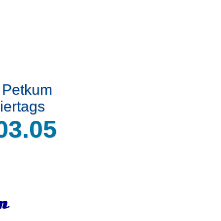
t Petkum
iertags
03.05
m