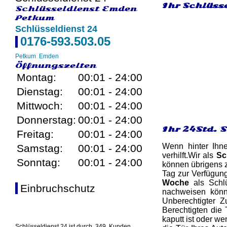
Ihr Schlüss
Schlüsseldienst Emden
Petkum
Schlüsseldienst 24
0176-593.503.05
Petkum
Emden
Öffnungszeiten
Montag:
00:01 - 24:00
Dienstag:
00:01 - 24:00
Mittwoch:
00:01 - 24:00
Donnerstag:
00:01 - 24:00
Ihr 24Std. 
Freitag:
00:01 - 24:00
Wenn hinter Ihn
Samstag:
00:01 - 24:00
verhilft.Wir als
Sc
Sonntag:
00:01 - 24:00
können übrigens z
Tag zur Verfügun
Woche
als Schlü
Einbruchschutz
nachweisen könne
Unberechtigter 
Berechtigten die 
kaputt ist oder w
Schlüsseldienst 24 ist durch
349
Kunden