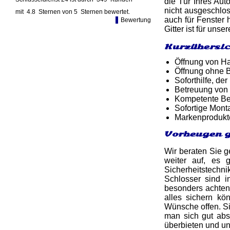
die Tür Ihres Aut
nicht ausgeschlo
mit
4.8
Sternen von
5
Sternen bewertet.
auch für Fenster
Bewertung
Gitter ist für uns
Kurzübersic
Öffnung von Ha
Öffnung ohne B
Soforthilfe, d
Betreuung von
Kompetente Ber
Sofortige Mon
Markenprodukt
Vorbeugen g
Wir beraten Sie 
weiter auf, es 
Sicherheitstech
Schlosser sind i
besonders achten 
alles sichern kö
Wünsche offen. Si
man sich gut ab
überbieten und u