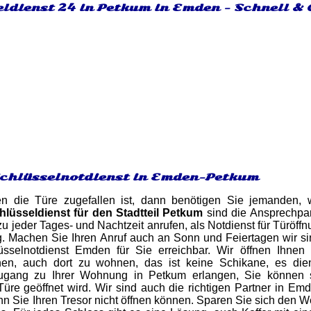
eldienst 24 in Petkum in Emden - Schnell &
Schlüsselnotdienst in Emden-Petkum
en die Türe zugefallen ist, dann benötigen Sie jemanden,
hlüsseldienst für den Stadtteil Petkum
sind die Ansprechpar
u jeder Tages- und Nachtzeit anrufen, als Notdienst für Türöff
g. Machen Sie Ihren Anruf auch an Sonn und Feiertagen wir s
sselnotdienst Emden für Sie erreichbar. Wir öffnen Ihne
n, auch dort zu wohnen, das ist keine Schikane, es dient 
Zugang zu Ihrer Wohnung in Petkum erlangen, Sie können s
Türe geöffnet wird. Wir sind auch die richtigen Partner in E
enn Sie Ihren Tresor nicht öffnen können. Sparen Sie sich den 