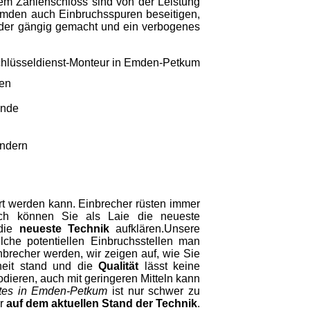
inem Zahlenschloss sind von der Leistung
 Emden auch Einbruchsspuren beseitigen,
eder gängig gemacht und ein verbogenes
gen
unde
indern
rt werden kann. Einbrecher rüsten immer
lich können Sie als Laie die neueste
 die
neueste Technik
aufklären.Unsere
che potentiellen Einbruchsstellen man
brecher werden, wir zeigen auf, wie Sie
rheit stand und die
Qualität
lässt keine
dieren, auch mit geringeren Mitteln kann
stes in Emden-Petkum
ist nur schwer zu
er
auf dem aktuellen Stand der Technik
.