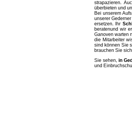
strapazieren. A
überbieten und u
Bei unserem Aufsp
unserer Gederner 
ersetzen. Ihr
Schl
beratenund wir er
Ganoven warten ni
die Mitarbeiter 
sind können Sie 
brauchen Sie sich 
Sie sehen,
in Ge
und Einbruchschu