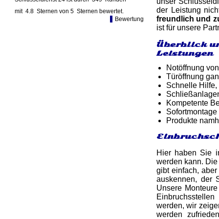
unser Schlüsseldi
der Leistung nic
mit
4.8
Sternen von
5
Sternen bewertet.
freundlich und
Bewertung
ist für unsere Pa
Überblick u
Leistungen
Notöffnung von
Türöffnung gan
Schnelle Hilfe,
Schließanlage
Kompetente Ber
Sofortmontage 
Produkte namh
Einbruchsch
Hier haben Sie i
werden kann. Die 
gibt einfach, abe
auskennen, der S
Unsere Monteure 
Einbruchsstellen
werden, wir zeige
werden zufriede