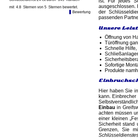
ist. Für jedes 
ausgeschlossen. 
mit
4.8
Sternen von
5
Sternen bewertet.
der Schlüsseldi
Bewertung
passenden Partne
Unsere Leis
Öffnung von Ha
Türöffnung gan
Schnelle Hilfe,
Schließanlagen
Sicherheitsber
Sofortige Mon
Produkte namh
Einbruchsch
Hier haben Sie in
kann. Einbrecher 
Selbstverständlic
Einbau
in Greifs
achten müssen un
einer kleinen „Fe
Sicherheit stand
Grenzen, Sie mü
Schlüsseldienste