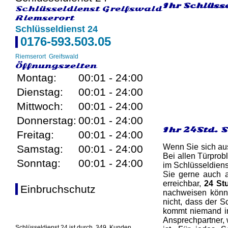
Ihr Schlüsse
Schlüsseldienst Greifswald
Riemserort
Schlüsseldienst 24
0176-593.503.05
Riemserort
Greifswald
Öffnungszeiten
Montag:
00:01 - 24:00
Dienstag:
00:01 - 24:00
Mittwoch:
00:01 - 24:00
Donnerstag:
00:01 - 24:00
Ihr 24Std. 
Freitag:
00:01 - 24:00
Wenn Sie sich aus
Samstag:
00:01 - 24:00
Bei allen Türprob
Sonntag:
00:01 - 24:00
im Schlüsseldiens
Sie gerne auch a
erreichbar,
24 St
Einbruchschutz
nachweisen könne
nicht, dass der S
kommt niemand in 
Ansprechpartner, 
Schlüsseldienst 24 ist durch
349
Kunden