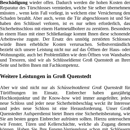
Beschädigung
wieder offen. Dadurch werden die hohen Kosten der
Reparatur des Türschlosses vermieden, welche Sie selber übernehmen
müssten , wenn kein Fall vorliegt, in welchem eine Versicherung den
Schaden bezahlt. Aber auch, wenn die Tür abgeschlossen ist und Sie
haben den Schlüssel verloren, ist es nur selten erforderlich, das
Sicherheitsschloss mit einem Hartmetallbohrer zu zerstören. Besonders
in einem Haus mit einer Schließanlage kommt Ihnen diese schonende
Arbeitsweise zugute. Der Ersatz des unnötig zerstörten Schlosses
würde Ihnen erhebliche Kosten verursachen. Selbstverständlich
bezieht sich unsere Leistung nicht nur auf das Öffnen der Haus- oder
Wohnungstür, auch bei Problemfällen wie dem Öffnen von Wandsafes
und Tresoren, sind wir als Schlüsseldienst Groß Quenstedt an Ihrer
Seite und helfen Ihnen mit Fachkompetenz.
Weitere Leistungen in Groß Quenstedt
Aber wir sind nicht nur als
Schüsselnotdienst Groß Quenstedt
fü
Türöffnungen im Einsatz. Einbrecher haben ganzjährig
Hochkonjunktur und ihr Know-how wird immer ausgefeilter, jedes
neue Schloss und jeder neue Sicherheitsbeschlag weckt ihr Interesse
und jedes neue Schloss ist eine Herausforderung. Unser Groß
Quenstedter Aufsperrdienst bietet Ihnen eine Sicherheitsberatung, wie
Sie am besten gegen Einbrecher aufrüsten sollten. Hierzu untersuchen
wir Fenster, Türen und Kellerschächte, welche als Zugang dienen
können. Haben Sie Ihre Fenster-Verriegelung schon mit Schlössern