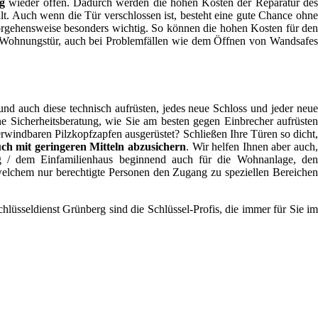
g
wieder offen. Dadurch werden die hohen Kosten der Reparatur des
t. Auch wenn die Tür verschlossen ist, besteht eine gute Chance ohne
rgehensweise besonders wichtig. So können die hohen Kosten für den
der Wohnungstür, auch bei Problemfällen wie dem Öffnen von Wandsafes
nd auch diese technisch aufrüsten, jedes neue Schloss und jeder neu
ne Sicherheitsberatung, wie Sie am besten gegen Einbrecher aufrüsten
erwindbaren Pilzkopfzapfen ausgerüstet? Schließen Ihre Türen so dicht,
ch mit geringeren Mitteln abzusichern
. Wir helfen Ihnen aber auch
ng / dem Einfamilienhaus beginnend auch für die Wohnanlage, den
elchem nur berechtigte Personen den Zugang zu speziellen Bereichen
chlüsseldienst Grünberg sind die Schlüssel-Profis, die immer für Sie im