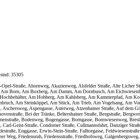
 sind: 35305
am-Opel-Straße, Ahornweg, Akazienweg, Alsfelder Straße, Alte Licher S
 Am Born, Am Boxberg, Am Damm, Am Dornbusch, Am Eichwiesenfel
 Hochbehälter, Am Hohberg, Am Kahlsberg, Am Kammerpfad, Am Koh
einbruch, Am Steinköppel, Am Stück, Am Trieb, Am Vogelsang, Am Vor
e, Aschersweg, Aspengasse, Asterweg, Atzenhainer Straße, Auf dem Gö
nstraße, Bei der Tränke, Beltershainer Straße, Bergstraße, Bergwerkst
umenstraße, Bodenweg, Bogengasse, Borngasse, Bornwiesenweg, Bresla
 Carl-Geist-Straße, Condomer Straße, Cullmannsfahrt, Danziger Straße
destraße, Enggasse, Erwin-Stein-Straße, Falltorgasse, Feldwiesenstraß
seener Weg, Friedensruh, Friedensstraße, Friedhofsweg, Galgenbergsweg