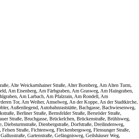
traße, Alte Weickartshainer Straße, Alter Bornberg, Am Alten Turm,
d, Am Eisenberg, Am Färbgraben, Am Grasweg, Am Haingraben,
lgraben, Am Larbach, Am Pfalzrain, Am Rondell, Am
deren Tor, Am Weiher, Amselweg, An der Koppe, An der Stadtkirche,
bler, Außenliegend, Autobahnraststätte, Bachgasse, Bachwiesenweg,
raße, Berliner Straße, Bernsfelder Straße, Bersröder Straße,
uer Straße, Bruchgasse, Brückelchen, Brückenstraße, Brühlsweg,
, Diebsturmstraße, Dienbergstraße, Dorfstraße, Dreilindenweg,
e, Felsen Straße, Fichtenweg, Fleckenbergsweg, Flensunger Straße,
, Gallusstraße, Gartenstraße, Gefängnisweg, Geilshäuser Weg,