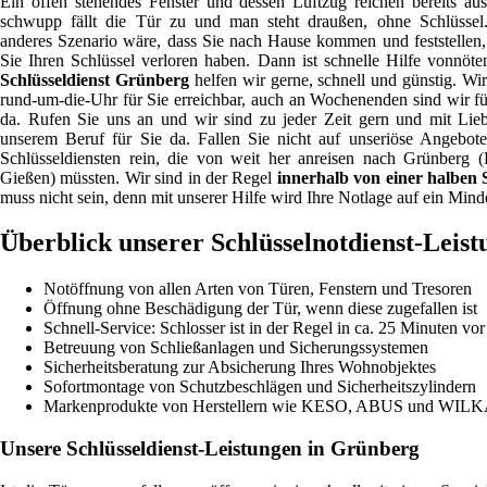
Ein offen stehendes Fenster und dessen Luftzug reichen bereits au
schwupp fällt die Tür zu und man steht draußen, ohne Schlüssel
anderes Szenario wäre, dass Sie nach Hause kommen und feststellen,
Sie Ihren Schlüssel verloren haben. Dann ist schnelle Hilfe vonnöten
Schlüsseldienst Grünberg
helfen wir gerne, schnell und günstig. Wir
rund-um-die-Uhr für Sie erreichbar, auch an Wochenenden sind wir fü
da. Rufen Sie uns an und wir sind zu jeder Zeit gern und mit Lie
unserem Beruf für Sie da. Fallen Sie nicht auf unseriöse Angebot
Schlüsseldiensten rein, die von weit her anreisen nach Grünberg (
Gießen) müssten. Wir sind in der Regel
innerhalb von einer halben
muss nicht sein, denn mit unserer Hilfe wird Ihre Notlage auf ein Mind
Überblick unserer Schlüsselnotdienst-Leis
Notöffnung von allen Arten von Türen, Fenstern und Tresoren
Öffnung ohne Beschädigung der Tür, wenn diese zugefallen ist
Schnell-Service: Schlosser ist in der Regel in ca. 25 Minuten vor
Betreuung von Schließanlagen und Sicherungssystemen
Sicherheitsberatung zur Absicherung Ihres Wohnobjektes
Sofortmontage von Schutzbeschlägen und Sicherheitszylindern
Markenprodukte von Herstellern wie KESO, ABUS und WIL
Unsere Schlüsseldienst-Leistungen in Grünberg