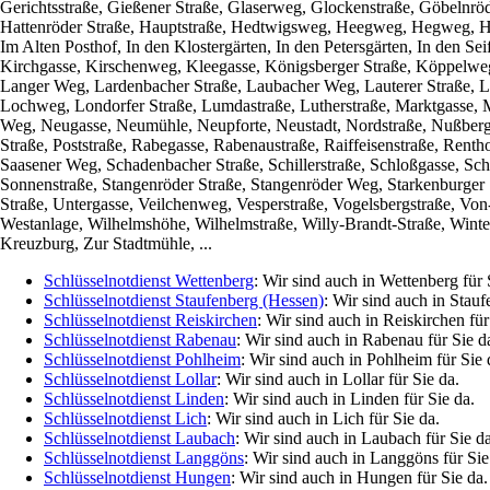
Gerichtsstraße, Gießener Straße, Glaserweg, Glockenstraße, Göbelnröd
Hattenröder Straße, Hauptstraße, Hedtwigsweg, Heegweg, Hegweg, He
Im Alten Posthof, In den Klostergärten, In den Petersgärten, In den S
Kirchgasse, Kirschenweg, Kleegasse, Königsberger Straße, Köppelw
Langer Weg, Lardenbacher Straße, Laubacher Weg, Lauterer Straße, Le
Lochweg, Londorfer Straße, Lumdastraße, Lutherstraße, Marktgasse, 
Weg, Neugasse, Neumühle, Neupforte, Neustadt, Nordstraße, Nußberg,
Straße, Poststraße, Rabegasse, Rabenaustraße, Raiffeisenstraße, Rent
Saasener Weg, Schadenbacher Straße, Schillerstraße, Schloßgasse, Schn
Sonnenstraße, Stangenröder Straße, Stangenröder Weg, Starkenburger S
Straße, Untergasse, Veilchenweg, Vesperstraße, Vogelsbergstraße, Vo
Westanlage, Wilhelmshöhe, Wilhelmstraße, Willy-Brandt-Straße, Wint
Kreuzburg, Zur Stadtmühle, ...
Schlüsselnotdienst Wettenberg
: Wir sind auch in Wettenberg für 
Schlüsselnotdienst Staufenberg (Hessen)
: Wir sind auch in Stauf
Schlüsselnotdienst Reiskirchen
: Wir sind auch in Reiskirchen für
Schlüsselnotdienst Rabenau
: Wir sind auch in Rabenau für Sie d
Schlüsselnotdienst Pohlheim
: Wir sind auch in Pohlheim für Sie 
Schlüsselnotdienst Lollar
: Wir sind auch in Lollar für Sie da.
Schlüsselnotdienst Linden
: Wir sind auch in Linden für Sie da.
Schlüsselnotdienst Lich
: Wir sind auch in Lich für Sie da.
Schlüsselnotdienst Laubach
: Wir sind auch in Laubach für Sie da
Schlüsselnotdienst Langgöns
: Wir sind auch in Langgöns für Sie
Schlüsselnotdienst Hungen
: Wir sind auch in Hungen für Sie da.