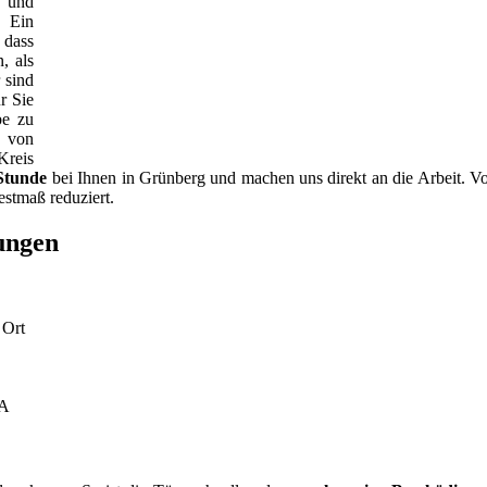
s und
. Ein
 dass
, als
 sind
r Sie
be zu
e von
Kreis
 Stunde
bei Ihnen in Grünberg und machen uns direkt an die Arbeit. Vor
estmaß reduziert.
tungen
 Ort
KA