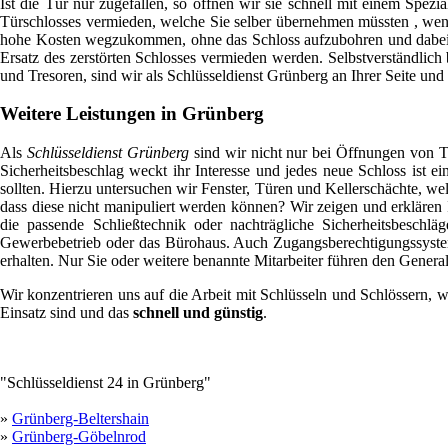
Ist die Tür nur zugefallen, so öffnen wir sie schnell mit einem Spez
Türschlosses vermieden, welche Sie selber übernehmen müssten , wenn
hohe Kosten wegzukommen, ohne das Schloss aufzubohren und dabei zu
Ersatz des zerstörten Schlosses vermieden werden. Selbstverständlic
und Tresoren, sind wir als Schlüsseldienst Grünberg an Ihrer Seite un
Weitere Leistungen in Grünberg
Als
Schlüsseldienst Grünberg
sind wir nicht nur bei Öffnungen von Tü
Sicherheitsbeschlag weckt ihr Interesse und jedes neue Schloss ist e
sollten. Hierzu untersuchen wir Fenster, Türen und Kellerschächte, we
dass diese nicht manipuliert werden können? Wir zeigen und erklären
die passende Schließtechnik oder nachträgliche Sicherheitsbesc
Gewerbebetrieb oder das Bürohaus. Auch Zugangsberechtigungssystem
erhalten. Nur Sie oder weitere benannte Mitarbeiter führen den General
Wir konzentrieren uns auf die Arbeit mit Schlüsseln und Schlössern, wi
Einsatz sind und das
schnell und günstig
.
"Schlüsseldienst 24 in Grünberg"
»
Grünberg-Beltershain
»
Grünberg-Göbelnrod