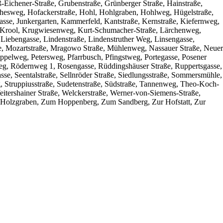
-Eichener-Straße, Grubenstraße, Grünberger Straße, Hainstraße,
hesweg, Hofackerstraße, Hohl, Hohlgraben, Hohlweg, Hügelstraße,
ngasse, Junkergarten, Kammerfeld, Kantstraße, Kernstraße, Kiefernweg,
, Krool, Krugwiesenweg, Kurt-Schumacher-Straße, Lärchenweg,
Liebengasse, Lindenstraße, Lindenstruther Weg, Linsengasse,
se, Mozartstraße, Mragowo Straße, Mühlenweg, Nassauer Straße, Neuer
ppelweg, Petersweg, Pfarrbusch, Pfingstweg, Portegasse, Posener
nweg, Rödernweg 1, Rosengasse, Rüddingshäuser Straße, Ruppertsgasse,
sse, Seentalstraße, Sellnröder Straße, Siedlungsstraße, Sommersmühle,
g, Struppiusstraße, Sudetenstraße, Südstraße, Tannenweg, Theo-Koch-
eitershainer Straße, Welckerstraße, Werner-von-Siemens-Straße,
m Holzgraben, Zum Hoppenberg, Zum Sandberg, Zur Hofstatt, Zur