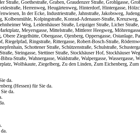
er Straße, Goethestraße, Graben, Graudenzer Straße, Grohlgasse, Groß
idestraße, Herrenweg, Heugärtenweg, Hinterdorf, Hintergasse, Hölzc
eifenwiesen, In der Ecke, Industriestraße, Jahnstraße, Jakobsweg, Jude
eg, Kolbenmühle, Kolpingstraße, Konrad-Adenauer-Straße, Kreuzweg
hnheimer Weg, Leidenhäuser Straße, Leipziger Straße, Licher Straße, 
Marktplatz, Meyersgasse, Mittelstraße, Mittlerer Heegweg, Möhrengas
 Obere Ziegelhütte, Obergasse, Ojenberg, Oppersgasse, Ostanlage, Pa
hof, Riegelpfad, Ringstraße, Rittergasse, Robert-Bosch-Straße, Röder
epfenhain, Schottener Straße, Schützenstraße, Schulstraße, Schusterga
traße, Steingasse, Stettiner Straße, Stockhäuser Hof, Stockhäuser We
n-Bibra-Straße, Wahnergasse, Waldstraße, Walpergasse, Wassergasse, W
erplatz, Wolfskaute, Ziegelberg, Zu den Linden, Zum Eichenberg, Zu
Sie da.
enberg (Hessen) für Sie da.
 Sie da.
a.
da.
.
 da.