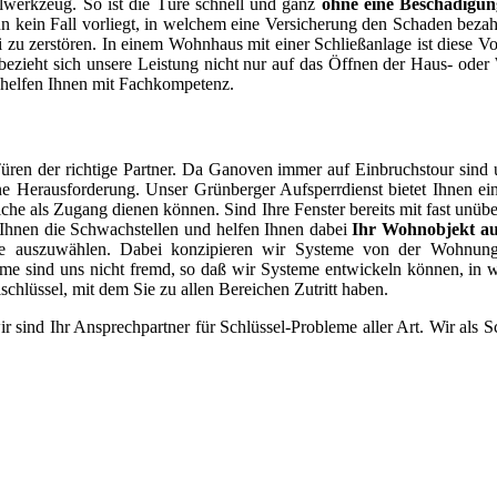
ialwerkzeug. So ist die Türe schnell und ganz
ohne eine Beschädigun
 kein Fall vorliegt, in welchem eine Versicherung den Schaden bezahl
 zerstören. In einem Wohnhaus mit einer Schließanlage ist diese Vo
h bezieht sich unsere Leistung nicht nur auf das Öffnen der Haus- o
d helfen Ihnen mit Fachkompetenz.
ren der richtige Partner. Da Ganoven immer auf Einbruchstour sind u
ine Herausforderung. Unser Grünberger Aufsperrdienst bietet Ihnen ei
lche als Zugang dienen können. Sind Ihre Fenster bereits mit fast unüb
 Ihnen die Schwachstellen und helfen Ihnen dabei
Ihr Wohnobjekt au
hläge auszuwählen. Dabei konzipieren wir Systeme von der Wohnu
e sind uns nicht fremd, so daß wir Systeme entwickeln können, in w
schlüssel, mit dem Sie zu allen Bereichen Zutritt haben.
r sind Ihr Ansprechpartner für Schlüssel-Probleme aller Art. Wir als S