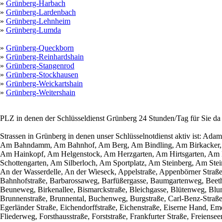
»
Grünberg-Harbach
»
Grünberg-Lardenbach
»
Grünberg-Lehnheim
»
Grünberg-Lumda
»
Grünberg-Queckborn
»
Grünberg-Reinhardshain
»
Grünberg-Stangenrod
»
Grünberg-Stockhausen
»
Grünberg-Weickartshain
»
Grünberg-Weitershain
PLZ in denen der Schlüsseldienst Grünberg 24 Stunden/Tag für Sie da
Strassen in Grünberg in denen unser Schlüsselnotdienst aktiv ist: Ad
Am Bahndamm, Am Bahnhof, Am Berg, Am Bindling, Am Birkacker,
Am Hainkopf, Am Helgenstock, Am Herzgarten, Am Hirtsgarten, Am
Schottengarten, Am Silberloch, Am Sportplatz, Am Steinberg, Am St
An der Wasserdelle, An der Wieseck, Appelstraße, Appenbörner Straß
Bahnhofstraße, Barbarossaweg, Barfüßergasse, Baumgartenweg, Beethove
Beuneweg, Birkenallee, Bismarckstraße, Bleichgasse, Blütenweg, Bl
Brunnenstraße, Brunnental, Buchenweg, Burgstraße, Carl-Benz-Straße,
Egerländer Straße, Eichendorffstraße, Eichenstraße, Eiserne Hand, Em
Fliederweg, Forsthausstraße, Forststraße, Frankfurter Straße, Freien