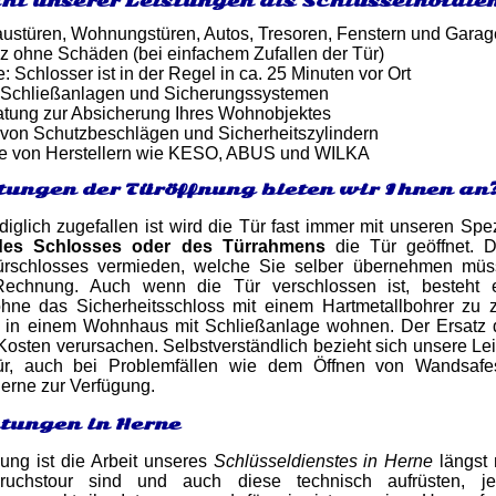
ht unserer Leistungen als Schlüsselnotdie
ustüren, Wohnungstüren, Autos, Tresoren, Fenstern und Gara
z ohne Schäden (bei einfachem Zufallen der Tür)
: Schlosser ist in der Regel in ca. 25 Minuten vor Ort
 Schließanlagen und Sicherungssystemen
atung zur Absicherung Ihres Wohnobjektes
von Schutzbeschlägen und Sicherheitszylindern
e von Herstellern wie KESO, ABUS und WILKA
tungen der Türöffnung bieten wir Ihnen an
iglich zugefallen ist wird die Tür fast immer mit unseren Sp
des Schlosses oder des Türrahmens
die Tür geöffnet. 
rschlosses vermieden, welche Sie selber übernehmen müsste
 Rechnung. Auch wenn die Tür verschlossen ist, besteh
ne das Sicherheitsschloss mit einem Hartmetallbohrer zu 
 in einem Wohnhaus mit Schließanlage wohnen. Der Ersatz d
Kosten verursachen. Selbstverständlich bezieht sich unsere Lei
r, auch bei Problemfällen wie dem Öffnen von Wandsafes
erne zur Verfügung.
stungen in Herne
nung ist die Arbeit unseres
Schlüsseldienstes in Herne
längst 
ruchstour sind und auch diese technisch aufrüsten, 