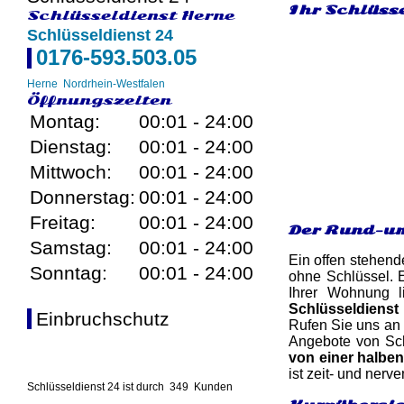
Ihr Schlüsse
Schlüsseldienst Herne
Schlüsseldienst 24
0176-593.503.05
Herne
Nordrhein-Westfalen
Öffnungszeiten
Montag:
00:01 - 24:00
Dienstag:
00:01 - 24:00
Mittwoch:
00:01 - 24:00
Donnerstag:
00:01 - 24:00
Freitag:
00:01 - 24:00
Der Rund-um
Samstag:
00:01 - 24:00
Ein offen stehend
Sonntag:
00:01 - 24:00
ohne Schlüssel. 
Ihrer Wohnung l
Schlüsseldienst
Einbruchschutz
Rufen Sie uns an u
Angebote von Sch
von einer halbe
ist zeit- und nerv
Schlüsseldienst 24 ist durch
349
Kunden