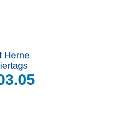
t Herne
iertags
03.05