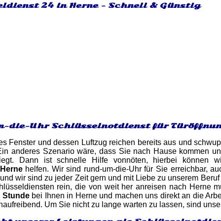
ldienst 24 in Herne - Schnell & Günstig
-die-Uhr Schlüsselnotdienst für Türöffnun
es Fenster und dessen Luftzug reichen bereits aus und schwupp
Ein anderes Szenario wäre, dass Sie nach Hause kommen und f
iegt. Dann ist schnelle Hilfe vonnöten, hierbei können w
 Herne
helfen. Wir sind rund-um-die-Uhr für Sie erreichbar, a
nd wir sind zu jeder Zeit gern und mit Liebe zu unserem Beruf f
lüsseldiensten rein, die von weit her anreisen nach Herne m
n Stunde
bei Ihnen in Herne und machen uns direkt an die Arbe
enaufreibend. Um Sie nicht zu lange warten zu lassen, sind unse