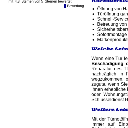
Kurzübersic
mit
4.8
Sternen von
5
Sternen bewertet.
Bewertung
Öffnung von Ha
Türöffnung gan
Schnell-Service
Betreuung von
Sicherheitsber
Sofortmontage 
Markenprodukt
Welche Leis
Wenn eine Tür led
Beschädigung 
Reparatur des Tü
nachträglich in
wegzukommen, oh
zugute, wenn Sie
Ihnen erhebliche 
oder Wohnungstü
Schlüsseldienst H
Weitere Lei
Mit der Türnotöff
immer auf Einb