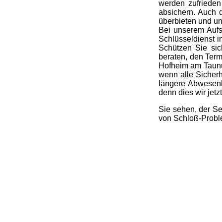
werden zufrieden
absichern. Auch 
überbieten und u
Bei unserem Aufsp
Schlüsseldienst i
Schützen Sie si
beraten, den Term
Hofheim am Taunus
wenn alle Sicherh
längere Abwesenh
denn dies wir jetz
Sie sehen, der Se
von Schloß-Probl