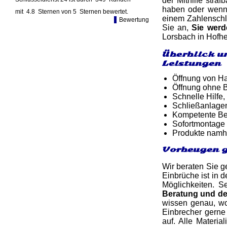
der Mithilfe stra
haben oder wenn 
mit
4.8
Sternen von
5
Sternen bewertet.
einem Zahlenschlo
Bewertung
Sie an,
Sie wer
Lorsbach in Hofhe
Überblick u
Leistungen
Öffnung von Ha
Öffnung ohne B
Schnelle Hilfe,
Schließanlage
Kompetente Ber
Sofortmontage 
Produkte namh
Vorbeugen g
Wir beraten Sie g
Einbrüche ist in d
Möglichkeiten. Se
Beratung und d
wissen genau, wo
Einbrecher gerne 
auf. Alle Materi