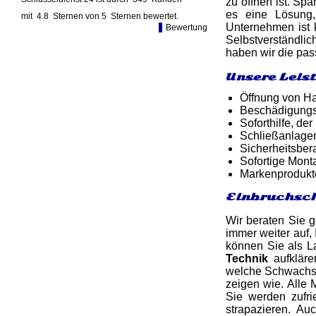
zu öffnen ist. Sp
es eine Lösung,
mit
4.8
Sternen von
5
Sternen bewertet.
Unternehmen ist k
Bewertung
Selbstverständlic
haben wir die pas
Unsere Leis
Öffnung von Ha
Beschädigungsf
Soforthilfe, d
Schließanlage
Sicherheitsber
Sofortige Mon
Markenprodukt
Einbruchsch
Wir beraten Sie 
immer weiter auf, 
können Sie als L
Technik
aufkläre
welche Schwachste
zeigen wie. Alle 
Sie werden zufri
strapazieren. A