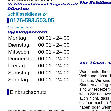
Ihr Schlüsse
Schlüsseldienst Ingolstadt
Dünzlau
Schlüsseldienst 24
0176-593.503.05
Dünzlau
Ingolstadt
Öffnungszeiten
Montag:
00:01 - 24:00
Dienstag:
00:01 - 24:00
Mittwoch:
00:01 - 24:00
Donnerstag:
00:01 - 24:00
Ihr 24Std. 
Freitag:
00:01 - 24:00
Wenn hinter Ihnen
Samstag:
00:01 - 24:00
Wohnung lässt. 
Sonntag:
00:01 - 24:00
Haustür. Wir sind
Stunden am Tag zu
sind wir jederzeit
Einbruchschutz
wenn Sie nachweis
auch nicht, dass 
strafbar machen. 
haben oder wenn 
Schlüsseldienst 24 ist durch
349
Kunden