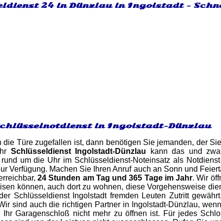
ldienst 24 in Dünzlau in Ingolstadt - Schn
Schlüsselnotdienst in Ingolstadt-Dünzlau
 die Türe zugefallen ist, dann benötigen Sie jemanden, der Sie
Ihr
Schlüsseldienst Ingolstadt-Dünzlau
kann das und zwar
 rund um die Uhr im Schlüsseldienst-Noteinsatz als Notdienst 
r Verfügung. Machen Sie Ihren Anruf auch an Sonn und Feierta
 erreichbar,
24 Stunden am Tag und 365 Tage im Jahr
. Wir öf
en können, auch dort zu wohnen, diese Vorgehensweise dient a
der Schlüsseldienst Ingolstadt fremden Leuten Zutritt gewähr
Wir sind auch die richtigen Partner in Ingolstadt-Dünzlau, wen
Ihr Garagenschloß nicht mehr zu öffnen ist. Für jedes Schlo