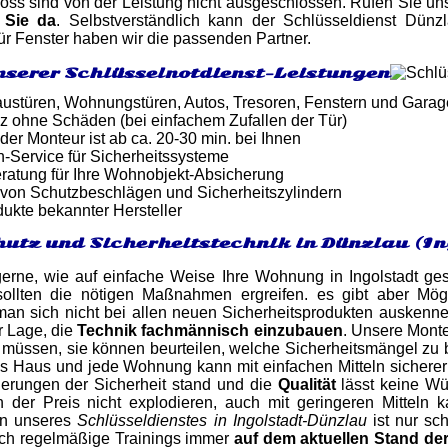
oss sind von der Leistung nicht ausgeschlossen. Rufen Sie un
 Sie da
. Selbstverständlich kann der Schlüsseldienst Dünz
für Fenster haben wir die passenden Partner.
nserer Schlüsselnotdienst-Leistungen
ustüren, Wohnungstüren, Autos, Tresoren, Fenstern und Gara
z ohne Schäden (bei einfachem Zufallen der Tür)
 der Monteur ist ab ca. 20-30 min. bei Ihnen
-Service für Sicherheitssysteme
atung für Ihre Wohnobjekt-Absicherung
von Schutzbeschlägen und Sicherheitszylindern
dukte bekannter Hersteller
utz und Sicherheitstechnik in Dünzlau (In
gerne, wie auf einfache Weise Ihre Wohnung in Ingolstadt g
sollten die nötigen Maßnahmen ergreifen. es gibt aber Mögl
 sich nicht bei allen neuen Sicherheitsprodukten auskennen,
r Lage, die
Technik fachmännisch einzubauen
. Unsere Monte
 müssen, sie können beurteilen, welche Sicherheitsmängel zu 
es Haus und jede Wohnung kann mit einfachen Mitteln sicherer 
derungen der Sicherheit stand und die
Qualität
lässt keine Wü
der Preis nicht explodieren, auch mit geringeren Mitteln 
en unseres
Schlüsseldienstes in Ingolstadt-Dünzlau
ist nur sc
rch regelmäßige Trainings immer
auf dem aktuellen Stand de