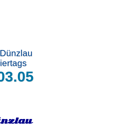
 Dünzlau
iertags
03.05
ünzlau