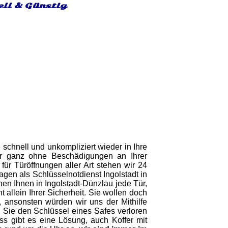
ell & Günstig
 schnell und unkompliziert wieder in Ihre
 ganz ohne Beschädigungen an Ihrer
für Türöffnungen aller Art stehen wir 24
gen als Schlüsselnotdienst Ingolstadt in
fnen Ihnen in Ingolstadt-Dünzlau jede Tür,
llein Ihrer Sicherheit. Sie wollen doch
t, ansonsten würden wir uns der Mithilfe
n Sie den Schlüssel eines Safes verloren
ss gibt es eine Lösung, auch Koffer mit