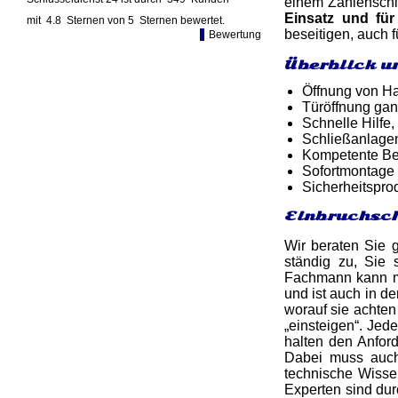
einem Zahlenschl
Einsatz und für
mit
4.8
Sternen von
5
Sternen bewertet.
beseitigen, auch 
Bewertung
Überblick u
Öffnung von Ha
Türöffnung gan
Schnelle Hilfe,
Schließanlagen
Kompetente Ber
Sofortmontage 
Sicherheitspro
Einbruchsch
Wir beraten Sie 
ständig zu, Sie 
Fachmann kann man
und ist auch in de
worauf sie achten
„einsteigen“. Jed
halten den Anfor
Dabei muss auch 
technische Wiss
Experten sind du