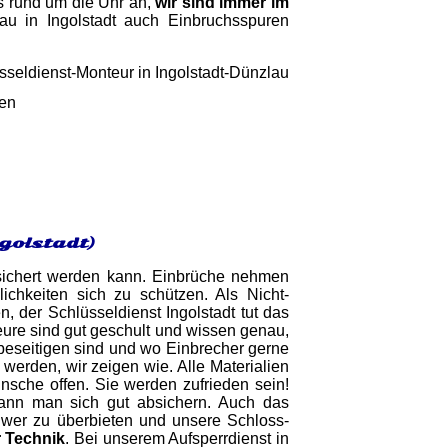
s rund um die Uhr an,
wir sind immer im
lau in Ingolstadt auch Einbruchsspuren
gen
golstadt)
esichert werden kann. Einbrüche nehmen
ichkeiten sich zu schützen. Als Nicht-
 der Schlüsseldienst Ingolstadt tut das
ure sind gut geschult und wissen genau,
beseitigen sind und wo Einbrecher gerne
werden, wir zeigen wie. Alle Materialien
nsche offen. Sie werden zufrieden sein!
kann man sich gut absichern. Auch das
hwer zu überbieten und unsere Schloss-
r Technik
. Bei unserem Aufsperrdienst in