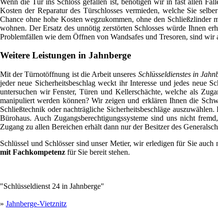
Wenn die Tür ins Schloss gefallen ist, benötigen wir in fast allen Fä
Kosten der Reparatur des Türschlosses vermieden, welche Sie selber 
Chance ohne hohe Kosten wegzukommen, ohne den Schließzlinder mit
wohnen. Der Ersatz des unnötig zerstörten Schlosses würde Ihnen erhe
Problemfällen wie dem Öffnen von Wandsafes und Tresoren, sind wir al
Weitere Leistungen in Jahnberge
Mit der Türnotöffnung ist die Arbeit unseres
Schlüsseldienstes in Jahn
jeder neue Sicherheitsbeschlag weckt ihr Interesse und jedes neue S
untersuchen wir Fenster, Türen und Kellerschächte, welche als Zugan
manipuliert werden können? Wir zeigen und erklären Ihnen die Schw
Schließtechnik oder nachträgliche Sicherheitsbeschläge auszuwählen
Bürohaus. Auch Zugangsberechtigungssysteme sind uns nicht fremd,
Zugang zu allen Bereichen erhält dann nur der Besitzer des Generalsch
Schlüssel und Schlösser sind unser Metier, wir erledigen für Sie auch
mit Fachkompetenz
für Sie bereit stehen.
"Schlüsseldienst 24 in Jahnberge"
»
Jahnberge-Vietznitz