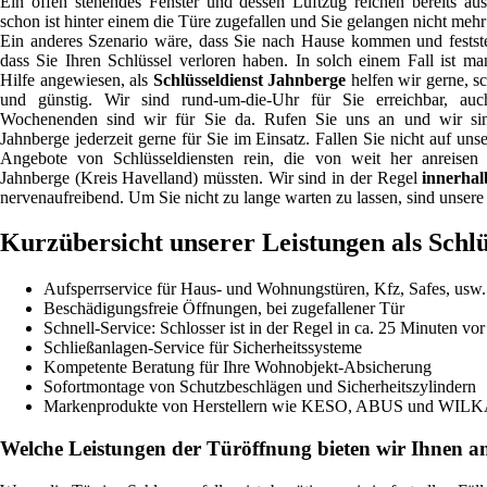
Ein offen stehendes Fenster und dessen Luftzug reichen bereits au
schon ist hinter einem die Türe zugefallen und Sie gelangen nicht mehr 
Ein anderes Szenario wäre, dass Sie nach Hause kommen und festste
dass Sie Ihren Schlüssel verloren haben. In solch einem Fall ist ma
Hilfe angewiesen, als
Schlüsseldienst Jahnberge
helfen wir gerne, sc
und günstig. Wir sind rund-um-die-Uhr für Sie erreichbar, au
Wochenenden sind wir für Sie da. Rufen Sie uns an und wir si
Jahnberge jederzeit gerne für Sie im Einsatz. Fallen Sie nicht auf unse
Angebote von Schlüsseldiensten rein, die von weit her anreisen
Jahnberge (Kreis Havelland) müssten. Wir sind in der Regel
innerhal
nervenaufreibend. Um Sie nicht zu lange warten zu lassen, sind unsere 
Kurzübersicht unserer Leistungen als Schlü
Aufsperrservice für Haus- und Wohnungstüren, Kfz, Safes, usw.
Beschädigungsfreie Öffnungen, bei zugefallener Tür
Schnell-Service: Schlosser ist in der Regel in ca. 25 Minuten vor
Schließanlagen-Service für Sicherheitssysteme
Kompetente Beratung für Ihre Wohnobjekt-Absicherung
Sofortmontage von Schutzbeschlägen und Sicherheitszylindern
Markenprodukte von Herstellern wie KESO, ABUS und WIL
Welche Leistungen der Türöffnung bieten wir Ihnen a