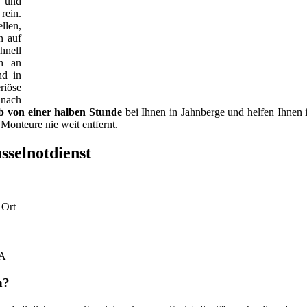
s und
rein.
llen,
n auf
hnell
ch an
nd in
riöse
 nach
b von einer halben Stunde
bei Ihnen in Jahnberge und helfen Ihnen i
Monteure nie weit entfernt.
sselnotdienst
 Ort
KA
n?