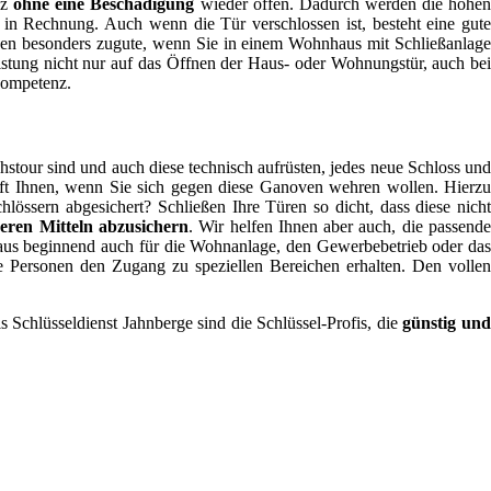
nz
ohne eine Beschädigung
wieder offen. Dadurch werden die hohe
 in Rechnung. Auch wenn die Tür verschlossen ist, besteht eine gute
en besonders zugute, wenn Sie in einem Wohnhaus mit Schließanlage
istung nicht nur auf das Öffnen der Haus- oder Wohnungstür, auch bei
kompetenz.
tour sind und auch diese technisch aufrüsten, jedes neue Schloss un
hilft Ihnen, wenn Sie sich gegen diese Ganoven wehren wollen. Hierzu
össern abgesichert? Schließen Ihre Türen so dicht, dass diese nicht
eren Mitteln abzusichern
. Wir helfen Ihnen aber auch, die passend
aus beginnend auch für die Wohnanlage, den Gewerbebetrieb oder das
 Personen den Zugang zu speziellen Bereichen erhalten. Den vollen
 Schlüsseldienst Jahnberge sind die Schlüssel-Profis, die
günstig un