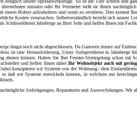
llen lediglich unsere Spezialwerkzeuge. So ist die Türe schnell und ga
übernehmen müssten oder Ihr Vermieter stellt sie Ihnen nachträglich
 einem Bohrer aufzubohren und somit zu zerstören. Dies kommt Ihn
bliche Kosten verursachen. Selbstverständlich bezieht sich unsere Le
s Schlüsseldienst Jahnberge an Ihrer Seite und helfen Ihnen mit Fach
berge
längst noch nicht abgeschlossen. Da Ganoven immer auf Einbruchs
chloss ist eine Herausforderung. Unser Aufsperrdienst in Jahnberge 
g dienen können. Haben Sie Ihre Fenster-Verriegelung schon mit Schl
achstellen und helfen Ihnen dabei
Ihr Wohnobjekt auch mit gering
. Dabei konzipieren wir Systeme von der Wohnung / dem Einfamilienh
 so daß wir Systeme entwickeln können, in welchem nur berechtigte
lüssels.
 nachträgliche Anfertigungen, Reparaturen und Auswechslungen. Wir als