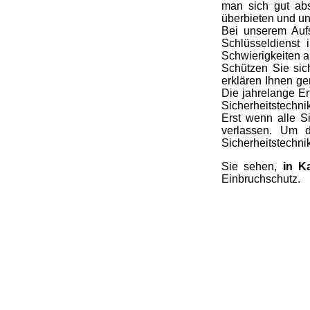
man sich gut ab
überbieten und u
Bei unserem Aufs
Schlüsseldienst
Schwierigkeiten a
Schützen Sie sic
erklären Ihnen ge
Die jahrelange Er
Sicherheitstechni
Erst wenn alle S
verlassen. Um d
Sicherheitstechnik
Sie sehen,
in K
Einbruchschutz.