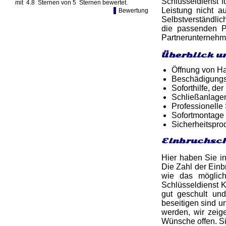
Schlüsseldienst f
mit
4.8
Sternen von
5
Sternen bewertet.
Leistung nicht 
Bewertung
Selbstverständlic
die passenden P
Partnerunternehm
Überblick u
Öffnung von Ha
Beschädigungsf
Soforthilfe, d
Schließanlage
Professionelle
Sofortmontage 
Sicherheitspro
Einbruchsch
Hier haben Sie in
Die Zahl der Einb
wie das möglich
Schlüsseldienst K
gut geschult un
beseitigen sind u
werden, wir zeig
Wünsche offen. Si