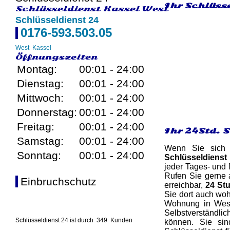
Ihr Schlüsse
Schlüsseldienst Kassel West
Schlüsseldienst 24
0176-593.503.05
West
Kassel
Öffnungszeiten
Montag:
00:01 - 24:00
Dienstag:
00:01 - 24:00
Mittwoch:
00:01 - 24:00
Donnerstag:
00:01 - 24:00
Freitag:
00:01 - 24:00
Ihr 24Std. 
Samstag:
00:01 - 24:00
Wenn Sie sich a
Sonntag:
00:01 - 24:00
Schlüsseldienst
jeder Tages- und 
Rufen Sie gerne 
Einbruchschutz
erreichbar,
24 St
Sie dort auch woh
Wohnung in West
Selbstverständlich
Schlüsseldienst 24 ist durch
349
Kunden
können. Sie si