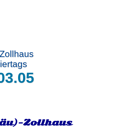
 Zollhaus
iertags
03.05
gäu)-Zollhaus