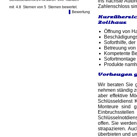
ins nächste Autoh
Zahlenschloss sin
mit
4.8
Sternen von
5
Sternen bewertet.
Bewertung
Kurzübersic
Zollhaus
Öffnung von Ha
Beschädigungsf
Soforthilfe, d
Betreuung von
Kompetente Ber
Sofortmontage 
Produkte namh
Vorbeugen g
Wir beraten Sie 
nehmen ständig zu
aber effektive Mö
Schlüsseldienst 
Monteure sind g
Einbruchsstelle
Schlüsselnotdiens
offen. Sie werden
strapazieren. Au
überbieten und u