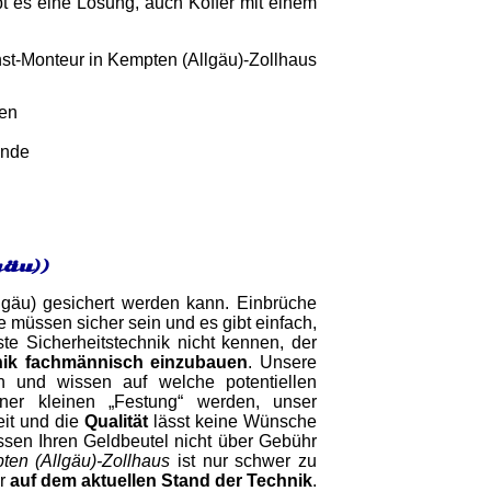
bt es eine Lösung, auch Koffer mit einem
gen
unde
gäu))
lgäu) gesichert werden kann. Einbrüche
 müssen sicher sein und es gibt einfach,
ste Sicherheitstechnik nicht kennen, der
ik fachmännisch einzubauen
. Unsere
 und wissen auf welche potentiellen
ner kleinen „Festung“ werden, unser
eit und die
Qualität
lässt keine Wünsche
üssen Ihren Geldbeutel nicht über Gebühr
ten (Allgäu)-Zollhaus
ist nur schwer zu
er
auf dem aktuellen Stand der Technik
.