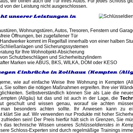
aus, wir öffnen auch die Tür Ihres Autos. Für jedes Schloss gi
d von der Leistung nicht ausgeschlossen.
ht unserer Leistungen in
ustüren, Wohnungstüren, Autos, Tresoren, Fenstern und Gara
reie Öffnungen, bei zugefallener Tür
er Handwerker kommt im Regelfall innerhalb von einer halben St
 Schließanlagen und Sicherungssystemen
atung für Ihre Wohnobjekt-Absicherung
von Schutzbeschlägen und Sicherheitszylindern
after Marken wie ABUS, BKS, WILKA, DOM oder KESO
egen Einbrüche in Zollhaus (Kempten (All
gerne, wie auf einfache Weise Ihre Wohnung in Kempten (Al
, Sie sollten die nötigen Maßnahmen ergreifen. Ihre vier Wände
glichkeiten. Selbstverständlich können Sie als Laie die neue
Kempten (Allgäu) tut das und ist auch in der Lage, die
Techn
ut geschult und wissen genau, worauf sie achten müssen
n man besonders achten sollte. Ihr Anwesen kann zu ei
t klärt Sie auf. Wir verwenden nur Produkte mit hoher Sicherh
 zufrieden sein! Der Preis hierfür hält sich in Grenzen, Sie m
ch das technische Wissen unseres
Schlüsseldienstes in Kemp
nsere Schloss-Experten sind durch regelmäßige Trainings imm