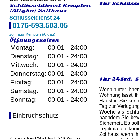
Ihr Schlüsse
Schlüsseldienst Kempten
(Allgäu) Zollhaus
Schlüsseldienst 24
0176-593.503.05
Zollhaus
Kempten (Allgäu)
Öffnungszeiten
Montag:
00:01 - 24:00
Dienstag:
00:01 - 24:00
Mittwoch:
00:01 - 24:00
Donnerstag:
00:01 - 24:00
Ihr 24Std. 
Freitag:
00:01 - 24:00
Wenn hinter Ihnen
Samstag:
00:01 - 24:00
Wohnung lässt. I
Sonntag:
00:01 - 24:00
Haustür. Sie könn
Tag zur Verfügun
Woche
als Schlüs
Einbruchschutz
nachdem Sie bewie
Sicherheit. Es so
Legitimation kom
Zollhaus, wenn Ih
Schlüsseldienst 24 ist durch
349
Kunden