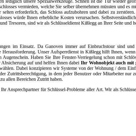
llen lediglich unsere Spezialwerkzeuge. Schnell ist die Tür wieder geö
hlosses vermieden, welche Sie selber übernehmen müssten und es müs
ur selten erforderlich, das Schloss aufzubohren und dabei zu zerstör
losses würde Ihnen erhebliche Kosten verursachen. Selbstverständlich
d Tresoren, sind wir als Schlüsseldienst Kißlegg an Ihrer Seite und 
ngen im Einsatz. Da Ganoven immer auf Einbruchstour sind und au
eine Herausforderung. Unser Aufsperrdienst in Kißlegg hilft Ihnen, w
 Augenschein. Haben Sie Ihre Fenster-Verriegelung schon mit Schlös
er Absicherung auf und helfen Ihnen dabei
Ihr Wohnobjekt auch mit g
 zu wählen. Dabei konzipieren wir Systeme von der Wohnung / dem Ei
 Zutrittsberechtigung, in dem jeder Benutzer oder Mitarbeiter nur zu
zu allen Bereichen Zutritt haben.
 Ihr Ansprechpartner für Schlüssel-Probleme aller Art. Wir als Schlüsse