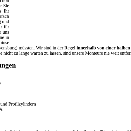
schon
er Sie
s Ihr
nfach
g und
r für
e uns
ne in
biose
avensburg) müssten. Wir sind in der Regel
innerhalb von einer halben
e nicht zu lange warten zu lassen, sind unsere Monteure nie weit entfer
tungen
)
nd Profilzylindern
KA