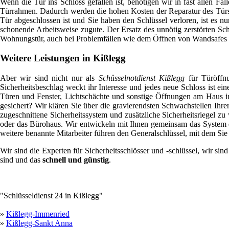
Wenn die Tür ins Schloss gefallen ist, benötigen wir in fast allen Fä
Türrahmen. Dadurch werden die hohen Kosten der Reparatur des Türsc
Tür abgeschlossen ist und Sie haben den Schlüssel verloren, ist es n
schonende Arbeitsweise zugute. Der Ersatz des unnötig zerstörten Sch
Wohnungstür, auch bei Problemfällen wie dem Öffnen von Wandsafes un
Weitere Leistungen in Kißlegg
Aber wir sind nicht nur als
Schüsselnotdienst Kißlegg
für Türöffnu
Sicherheitsbeschlag weckt ihr Interesse und jedes neue Schloss ist 
Türen und Fenster, Lichtschächte und sonstige Öffnungen am Haus in
gesichert? Wir klären Sie über die gravierendsten Schwachstellen Ihr
zugeschnittene Sicherheitssystem und zusätzliche Sicherheitsriegel
oder das Bürohaus. Wir entwickeln mit Ihnen gemeinsam das System der
weitere benannte Mitarbeiter führen den Generalschlüssel, mit dem Sie 
Wir sind die Experten für Sicherheitsschlösser und -schlüssel, wir sind
sind und das
schnell und günstig
.
"Schlüsseldienst 24 in Kißlegg"
»
Kißlegg-Immenried
»
Kißlegg-Sankt Anna