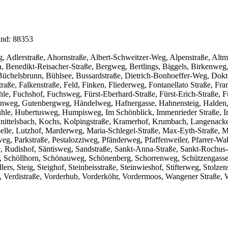
ind: 88353
chweg, Adlerstraße, Ahornstraße, Albert-Schweitzer-Weg, Alpenstraße
Benedikt-Reisacher-Straße, Bergweg, Bertlings, Biggels, Birkenweg,
üchelsbrunn, Bühlsee, Bussardstraße, Dietrich-Bonhoeffer-Weg, Dok
e, Falkenstraße, Feld, Finken, Fliederweg, Fontanellato Straße, Fran
mühle, Fuchshof, Fuchsweg, Fürst-Eberhard-Straße, Fürst-Erich-Straße,
enweg, Gutenbergweg, Händelweg, Hafnergasse, Hahnensteig, Halden,
e, Hubertusweg, Humpisweg, Im Schönblick, Immenrieder Straße, In d
nittelsbach, Kochs, Kolpingstraße, Kramerhof, Krumbach, Langenacker
pelle, Lutzhof, Marderweg, Maria-Schlegel-Straße, Max-Eyth-Straße, 
, Parkstraße, Pestalozziweg, Pfänderweg, Pfaffenweiler, Pfarrer-Wah
 Rudishof, Säntisweg, Sandstraße, Sankt-Anna-Straße, Sankt-Rochus-S
ller, Schöllhorn, Schönauweg, Schönenberg, Schorrenweg, Schützengas
ers, Steig, Steighof, Steinbeisstraße, Steinwieshof, Stifterweg, Stol
, Verdistraße, Vorderhub, Vorderköhr, Vordermoos, Wangener Straße,