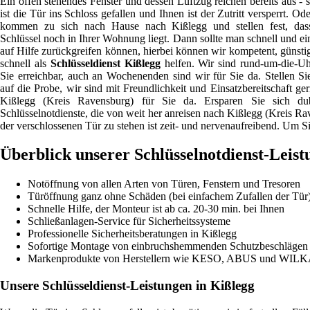
Ein offen stehendes Fenster und dessen Luftzug reichen bereits aus - 
ist die Tür ins Schloss gefallen und Ihnen ist der Zutritt versperrt. Od
kommen zu sich nach Hause nach Kißlegg und stellen fest, das
Schlüssel noch in Ihrer Wohnung liegt. Dann sollte man schnell und ei
auf Hilfe zurückgreifen können, hierbei können wir kompetent, günsti
schnell als
Schlüsseldienst Kißlegg
helfen. Wir sind rund-um-die-Uh
Sie erreichbar, auch an Wochenenden sind wir für Sie da. Stellen Si
auf die Probe, wir sind mit Freundlichkeit und Einsatzbereitschaft ger
Kißlegg (Kreis Ravensburg) für Sie da. Ersparen Sie sich du
Schlüsselnotdienste, die von weit her anreisen nach Kißlegg (Kreis R
der verschlossenen Tür zu stehen ist zeit- und nervenaufreibend. Um Si
Überblick unserer Schlüsselnotdienst-Leis
Notöffnung von allen Arten von Türen, Fenstern und Tresoren
Türöffnung ganz ohne Schäden (bei einfachem Zufallen der Tür
Schnelle Hilfe, der Monteur ist ab ca. 20-30 min. bei Ihnen
Schließanlagen-Service für Sicherheitssysteme
Professionelle Sicherheitsberatungen in Kißlegg
Sofortige Montage von einbruchshemmenden Schutzbeschlägen u
Markenprodukte von Herstellern wie KESO, ABUS und WIL
Unsere Schlüsseldienst-Leistungen in Kißlegg