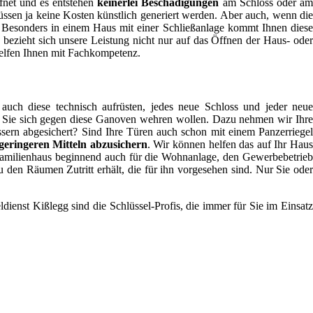
ffnet und es entstehen
keinerlei Beschädigungen
am Schloss oder a
sen ja keine Kosten künstlich generiert werden. Aber auch, wenn die
en. Besonders in einem Haus mit einer Schließanlage kommt Ihnen diese
 bezieht sich unsere Leistung nicht nur auf das Öffnen der Haus- oder
helfen Ihnen mit Fachkompetenz.
ch diese technisch aufrüsten, jedes neue Schloss und jeder neu
enn Sie sich gegen diese Ganoven wehren wollen. Dazu nehmen wir Ihre
sern abgesichert? Sind Ihre Türen auch schon mit einem Panzerriegel
eringeren Mitteln abzusichern
. Wir können helfen das auf Ihr Hau
nfamilienhaus beginnend auch für die Wohnanlage, den Gewerbebetrieb
 den Räumen Zutritt erhält, die für ihn vorgesehen sind. Nur Sie oder
ldienst Kißlegg sind die Schlüssel-Profis, die immer für Sie im Einsatz