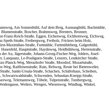
, Altmannweg, Am Sonnenbühl, Auf dem Berg, Ausnangbühl, Bachmühle,
 Blumenstraße, Boscher, Brahmsweg, Brenters, Bronner,
tor-Franz-Reich-Straße, Eggen, Eichenweg, Eichhornweg, Elchweg,
z-Speth-Straße, Freibergweg, Freibolz, Frickers beim Holz,
 Fürst-Maximilian-Straße, Furtmühle, Furtmühleberg, Galgenbühl,
 Hasenfeld, Hauptstraße, Haydnweg, Heidbühlweg, Herrenstraße,
er Au, Jägerstraße, Johann-Georg-Fischer-Weg, Johlers, Josef-
, Lanquanz, Le-Pouliguen-Straße, Lenzers, Leutkircher Straße,
Max-Planck-Weg, Merazhofer Straße, Mooshof, Mozartstraße,
r-Weg, Raiffeisenstraße, Rain, Rehweg, Reute bei Bietenweiler,
traße, Sankt-Ursula-Straße, Schachen, Schäferhaus, Scheiben,
se, Schwarzwaldstraße, Schwenden, Sebastian-Kneipp-Straße,
zenseeweg, Telemannweg, Töbele, Tulpenstraße, Tunibergweg,
 Weidengasse, Weilers, Wengen, Wiesenweg, Windhag, Winkel,