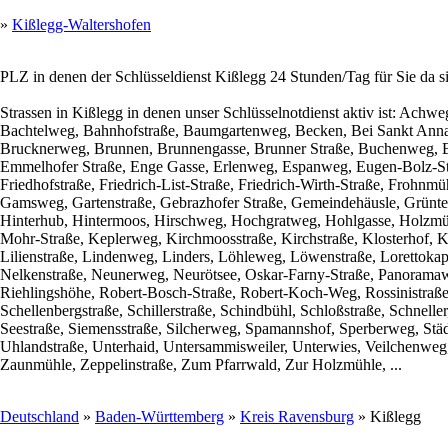
»
Kißlegg-Waltershofen
PLZ in denen der Schlüsseldienst Kißlegg 24 Stunden/Tag für Sie da s
Strassen in Kißlegg in denen unser Schlüsselnotdienst aktiv ist: A
Bachtelweg, Bahnhofstraße, Baumgartenweg, Becken, Bei Sankt Anna, 
Brucknerweg, Brunnen, Brunnengasse, Brunner Straße, Buchenweg, B
Emmelhofer Straße, Enge Gasse, Erlenweg, Espanweg, Eugen-Bolz-Straß
Friedhofstraße, Friedrich-List-Straße, Friedrich-Wirth-Straße, Frohn
Gamsweg, Gartenstraße, Gebrazhofer Straße, Gemeindehäusle, Grünt
Hinterhub, Hintermoos, Hirschweg, Hochgratweg, Hohlgasse, Holzmühl
Mohr-Straße, Keplerweg, Kirchmoosstraße, Kirchstraße, Klosterhof, K
Lilienstraße, Lindenweg, Linders, Löhleweg, Löwenstraße, Lorettoka
Nelkenstraße, Neunerweg, Neurötsee, Oskar-Farny-Straße, Panoramaweg
Riehlingshöhe, Robert-Bosch-Straße, Robert-Koch-Weg, Rossinistraße,
Schellenbergstraße, Schillerstraße, Schindbühl, Schloßstraße, Schne
Seestraße, Siemensstraße, Silcherweg, Spamannshof, Sperberweg, Städl
Uhlandstraße, Unterhaid, Untersammisweiler, Unterwies, Veilchenweg
Zaunmühle, Zeppelinstraße, Zum Pfarrwald, Zur Holzmühle, ...
Deutschland
»
Baden-Württemberg
»
Kreis Ravensburg
» Kißlegg