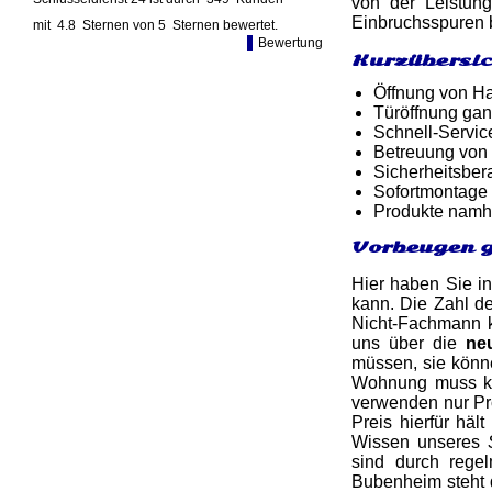
von der Leistun
Einbruchsspuren b
mit
4.8
Sternen von
5
Sternen bewertet.
Bewertung
Kurzübersic
Öffnung von Ha
Türöffnung gan
Schnell-Service
Betreuung von
Sicherheitsber
Sofortmontage 
Produkte namh
Vorbeugen g
Hier haben Sie in
kann. Die Zahl de
Nicht-Fachmann k
uns über die
ne
müssen, sie könne
Wohnung muss kei
verwenden nur Pr
Preis hierfür häl
Wissen unseres
sind durch rege
Bubenheim steht d