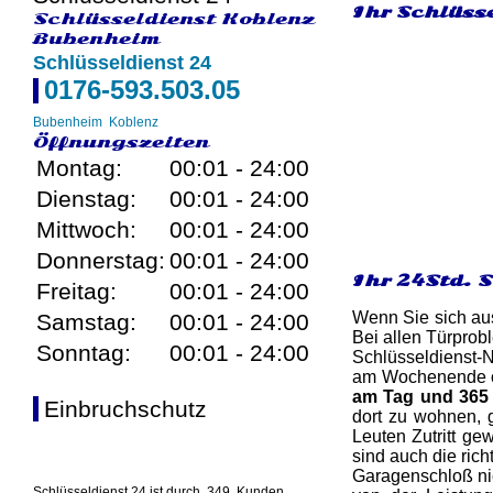
Ihr Schlüss
Schlüsseldienst Koblenz
Bubenheim
Schlüsseldienst 24
0176-593.503.05
Bubenheim
Koblenz
Öffnungszeiten
Montag:
00:01 - 24:00
Dienstag:
00:01 - 24:00
Mittwoch:
00:01 - 24:00
Donnerstag:
00:01 - 24:00
Ihr 24Std. 
Freitag:
00:01 - 24:00
Wenn Sie sich aus
Samstag:
00:01 - 24:00
Bei allen Türprob
Sonntag:
00:01 - 24:00
Schlüsseldienst-
am Wochenende ode
am Tag und 365 
Einbruchschutz
dort zu wohnen, 
Leuten Zutritt ge
sind auch die ric
Garagenschloß nic
Schlüsseldienst 24 ist durch
349
Kunden