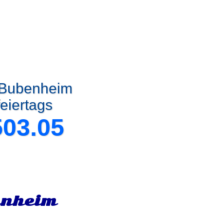
t Bubenheim
eiertags
503.05
enheim