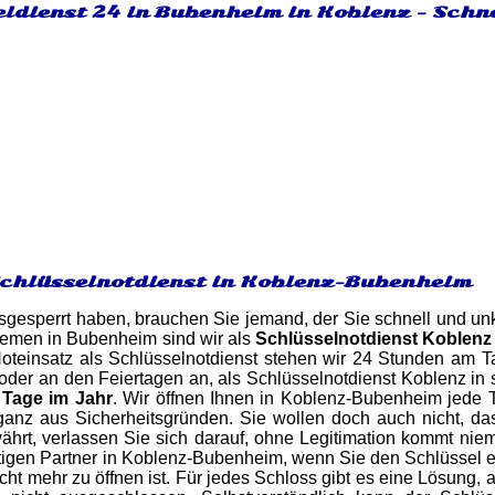
eldienst 24 in Bubenheim in Koblenz - Schn
Schlüsselnotdienst in Koblenz-Bubenheim
gesperrt haben, brauchen Sie jemand, der Sie schnell und unk
lemen in Bubenheim sind wir als
Schlüsselnotdienst Koblenz
Noteinsatz als Schlüsselnotdienst stehen wir 24 Stunden am 
r an den Feiertagen an, als Schlüsselnotdienst Koblenz in si
Tage im Jahr
. Wir öffnen Ihnen in Koblenz-Bubenheim jede
ganz aus Sicherheitsgründen. Sie wollen doch auch nicht, da
währt, verlassen Sie sich darauf, ohne Legitimation kommt n
htigen Partner in Koblenz-Bubenheim, wenn Sie den Schlüssel 
ht mehr zu öffnen ist. Für jedes Schloss gibt es eine Lösung, 