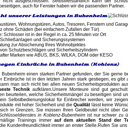
g nicht ausgeschlossen. Selbstverständlich kann der Schl
eseitigen, auch für Fenster haben wir die passenden Partner.
ht unserer Leistungen in Bubenheim
ustüren, Wohnungstüren, Autos, Tresoren, Fenstern und Gara
z ohne Schäden (bei einfachem Zufallen der Tür)
: Schlosser ist in der Regel in ca. 25 Minuten vor Ort
 Schließanlagen und Sicherungssystemen
atung zur Absicherung Ihres Wohnobjektes
von Schutzbeschlägen und Sicherheitszylindern
after Marken wie ABUS, BKS, WILKA, DOM oder KESO
egen Einbrüche in Bubenheim (Koblenz)
 Bubenheim einen starken Partner gefunden, der Sie gerne be
r Einbrüche ist in den letzten Jahren stark gestiegen, es gibt
ann man sich nicht bei allen neuen Sicherheitsprodukten a
ueste Technik
aufklären.Unsere Monteure sind gut geschul
n beurteilen, welche Sicherheitsmängel zu beseitigen sind un
n Selbstbedienungslokal für Einbrecher werden, wir zeigen 
odukte mit hoher Sicherheit und die
Qualität
lässt keine Wünsc
t sich in Grenzen, Sie müssen Ihren Geldbeutel nicht über G
Schlüsseldienstes in Koblenz-Bubenheim
ist nur schwer zu ü
lmäßige Trainings immer
auf dem aktuellen Stand der T
ie Kundenfreundlichkeit immer an erster Stelle.Rufen Sie un