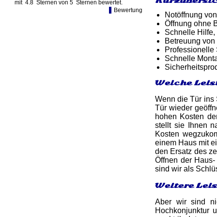
Kurzübersic
mit
4.8
Sternen von
5
Sternen bewertet.
Bewertung
Notöffnung von
Öffnung ohne B
Schnelle Hilfe,
Betreuung von
Professionelle
Schnelle Monta
Sicherheitspro
Welche Leis
Wenn die Tür ins S
Tür wieder geöff
hohen Kosten der
stellt sie Ihnen
Kosten wegzukomm
einem Haus mit e
den Ersatz des ze
Öffnen der Haus- 
sind wir als Schl
Weitere Lei
Aber wir sind n
Hochkonjunktur u