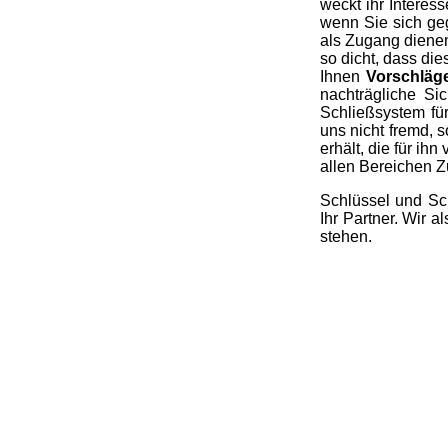
weckt ihr Interess
wenn Sie sich ge
als Zugang dienen
so dicht, dass di
Ihnen
Vorschläge
nachträgliche Si
Schließsystem fü
uns nicht fremd, 
erhält, die für ih
allen Bereichen Zu
Schlüssel und Sc
Ihr Partner. Wir a
stehen.