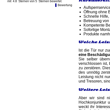
Kurzübersic
mit
4.8
Sternen von
5
Sternen bewertet.
Bewertung
Aufsperrservic
Öffnung ohne B
Schnelle Hilfe,
Betreuung von
Kompetente Ber
Sofortige Mon
Produkte namh
Welche Leis
Ist die Tür nur z
eine Beschädig
Sie selber über
verschlossen ist
zu zerstören. Di
des unnötig zers
Leistung nicht n
und Tresoren, sin
Weitere Lei
Aber wir sind n
Hochkonjunktur u
weckt ihr Interes