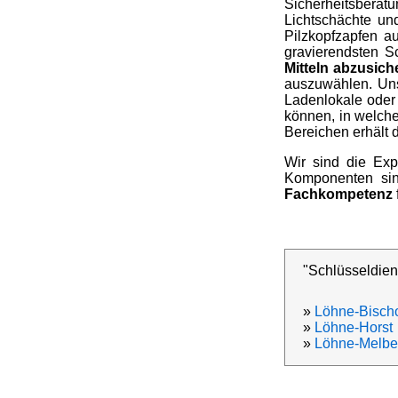
Sicherheitsberat
Lichtschächte un
Pilzkopfzapfen a
gravierendsten S
Mitteln abzusich
auszuwählen. Uns
Ladenlokale oder
können, in welche
Bereichen erhält 
Wir sind die Exp
Komponenten sind
Fachkompetenz
"Schlüsseldien
»
Löhne-Bisch
»
Löhne-Horst
»
Löhne-Melbe