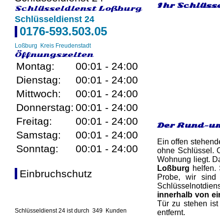
Ihr Schlüsse
Schlüsseldienst Loßburg
Schlüsseldienst 24
0176-593.503.05
Loßburg
Kreis Freudenstadt
Öffnungszeiten
Montag:
00:01 - 24:00
Dienstag:
00:01 - 24:00
Mittwoch:
00:01 - 24:00
Donnerstag:
00:01 - 24:00
Freitag:
00:01 - 24:00
Der Rund-um
Samstag:
00:01 - 24:00
Ein offen stehend
Sonntag:
00:01 - 24:00
ohne Schlüssel. 
Wohnung liegt. Da
Loßburg
helfen. 
Einbruchschutz
Probe, wir sind
Schlüsselnotdien
innerhalb von e
Tür zu stehen ist
Schlüsseldienst 24 ist durch
349
Kunden
entfernt.