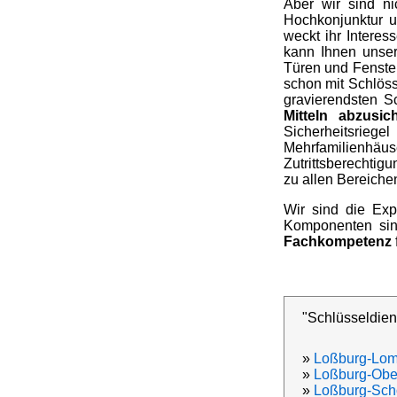
Aber wir sind n
Hochkonjunktur u
weckt ihr Interes
kann Ihnen unser
Türen und Fenster
schon mit Schlöss
gravierendsten S
Mitteln abzusic
Sicherheitsrieg
Mehrfamilienhä
Zutrittsberechtig
zu allen Bereiche
Wir sind die Exp
Komponenten sind
Fachkompetenz
"Schlüsseldien
»
Loßburg-Lo
»
Loßburg-Obe
»
Loßburg-Sc