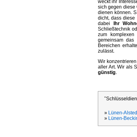
weckt ihr Interes
sich gegen diese 
dienen können. Si
dicht, dass diese
dabei
Ihr Wohn
Schließtechnik od
zum komplexen S
gemeinsam das S
Bereichen erhalt
zulässt.
Wir konzentrieren
aller Art. Wir al
günstig
.
"Schlüsseldien
»
Lünen-Alste
»
Lünen-Becki