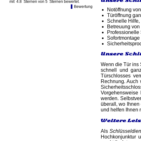
Unsere Schl
mit
4.8
Sternen von
5
Sternen bewertet.
Bewertung
Notöffnung von
Türöffnung gan
Schnelle Hilfe,
Betreuung von
Professionelle
Sofortmontage 
Sicherheitspro
Unsere Schl
Wenn die Tür ins S
schnell und ga
Türschlosses ver
Rechnung. Auch w
Sicherheitsschlo
Vorgehensweise b
werden. Selbstver
überall, wo Ihnen 
und helfen Ihnen
Weitere Lei
Als
Schlüsseldie
Hochkonjunktur u