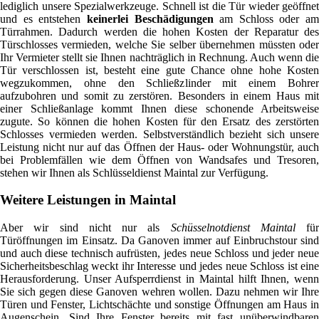
lediglich unsere Spezialwerkzeuge. Schnell ist die Tür wieder geöffnet
und es entstehen
keinerlei Beschädigungen
am Schloss oder am
Türrahmen. Dadurch werden die hohen Kosten der Reparatur des
Türschlosses vermieden, welche Sie selber übernehmen müssten oder
Ihr Vermieter stellt sie Ihnen nachträglich in Rechnung. Auch wenn die
Tür verschlossen ist, besteht eine gute Chance ohne hohe Kosten
wegzukommen, ohne den Schließzlinder mit einem Bohrer
aufzubohren und somit zu zerstören. Besonders in einem Haus mit
einer Schließanlage kommt Ihnen diese schonende Arbeitsweise
zugute. So können die hohen Kosten für den Ersatz des zerstörten
Schlosses vermieden werden. Selbstverständlich bezieht sich unsere
Leistung nicht nur auf das Öffnen der Haus- oder Wohnungstür, auch
bei Problemfällen wie dem Öffnen von Wandsafes und Tresoren,
stehen wir Ihnen als Schlüsseldienst Maintal zur Verfügung.
Weitere Leistungen in Maintal
Aber wir sind nicht nur als
Schüsselnotdienst Maintal
für
Türöffnungen im Einsatz. Da Ganoven immer auf Einbruchstour sind
und auch diese technisch aufrüsten, jedes neue Schloss und jeder neue
Sicherheitsbeschlag weckt ihr Interesse und jedes neue Schloss ist eine
Herausforderung. Unser Aufsperrdienst in Maintal hilft Ihnen, wenn
Sie sich gegen diese Ganoven wehren wollen. Dazu nehmen wir Ihre
Türen und Fenster, Lichtschächte und sonstige Öffnungen am Haus in
Augenschein. Sind Ihre Fenster bereits mit fast unüberwindbaren