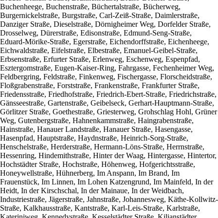
Buchenheege, Buchenstraße, Büchertalstraße, Bücherweg,
Burgernickelstraße, Burgstraße, Carl-Zeiß-Straße, Daimlerstraße,
Danziger Straße, Dieselstraße, Dörnigheimer Weg, Dorfelder Straße,
Drosselweg, Dürerstraße, Edisonstraße, Edmund-Seng-Straße,
Eduard-Mörike-Straße, Egerstraße, Eichendorffstraße, Eichenheege,
Eichwaldstraße, Eifelstraße, Elbestraße, Emanuel-Geibel-Straße,
Erbsenstraße, Erfurter Straße, Erlenweg, Eschenweg, Espenpfad,
Esztergomstraße, Eugen-Kaiser-Ring, Fahrgasse, Fechenheimer Weg,
Feldbergring, Feldstraße, Finkenweg, Fischergasse, Florscheidstraße,
Floßgrabenstraße, Forststraße, Frankenstraße, Frankfurter Straße,
Friedensstraße, Friedhofstraße, Friedrich-Ebert-Straße, Friedrichstraße,
Gänsseestraße, Gartenstraße, Geibelseck, Gerhart-Hauptmann-Straße,
Görlitzer Straße, Goethestraße, Griesterweg, Grohschlag Hohl, Grüner
Weg, Gutenbergstraße, Hahnenkammstraße, Haingrabenstraße,
Hainstraße, Hanauer Landstraße, Hanauer Straße, Hasengasse,
Hasenpfad, Hauptstraße, Haydnstraße, Heinrich-Sorg-Straße,
Henschelstraße, Herderstraße, Hermann-Löns-Straße, Herrnstraße,
Hessenring, Hindemithstraße, Hinter der Waag, Hintergasse, Hintertor,
Hochstädter Straße, Hochstraße, Höhenweg, Hofgerichtsstraße,
Honeywellstraße, Hühnerberg, Im Anspann, Im Brand, Im
Frauenstück, Im Linnen, Im Lohen Katzengrund, Im Mainfeld, In der
Heidt, In der Kirschschal, In der Mainaue, In der Weidbach,
Industriestraße, Jägerstraße, Jahnstraße, Johannesweg, Käthe-Kollwitz-
Straße, Kalkhausstraße, Kantstraße, Karl-Leis-Straße, Karlstraße,
Kateriniweg, Kennedystraße, Kesselstädter Straße, Kilianstädter