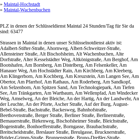
»
Maintal-Hochstadt
»
Maintal-Wachenbuchen
PLZ in denen der Schlüsseldienst Maintal 24 Stunden/Tag für Sie da
sind: 63477
Strassen in Maintal in denen unser Schlüsselnotdienst aktiv ist:
Adalbert-Stifter-Straße, Ahornweg, Albert-Schweitzer-Straße,
Allensteiner Straße, Alt Bischofsheim, Alt Wachenbuchen, Alte
Dorfstraße, Alter Kesselstädter Weg, Altkönigstraße, Am Berghof, Am
Bootshafen, Am Bornberg, Am Distelberg, Am Felsenkeller, Am
Hanauer Weg, Am Hochstädter Rain, Am Kirchberg, Am Kleeberg,
Am Klingerborn, Am Kochberg, Am Kreuzstein, Am Langen See, Am
Obertor, Am Pfarrhof, Am Rathaus, Am Roderberg, Am Sandkopf,
Am Selzenborn, Am Spitzen Sand, Am Technologiepark, Am Tiefen
See, Am Tränkgarten, Am Wartbaum, Am Wellenpfad, Am Windecker
Weg, Amselweg, An der Bleiche, An der Hartig, An der Landwehr, An
der Leuchte, An der Pforte, Ascher Straße, Auf der Burg, August-
Bebel-Straße, Bachstraße, Backesweg, Bahnhofstraße,
Beethovenstraße, Berger Straße, Berliner Straße, Berlinerstraße,
Bernauerstraße, Birkenweg, Bischofsheimer Straße, Bleichstraße,
Bogenstraße, Bonhoefferstraße, Borngasse, Braubachstraße,
Breitscheidstraße, Breslauer Straße, Breulgasse, Brucknerstraße,
Brüder-Grimm-Straße, Brunnenstraße, Bruno-Dreßler-Straße,