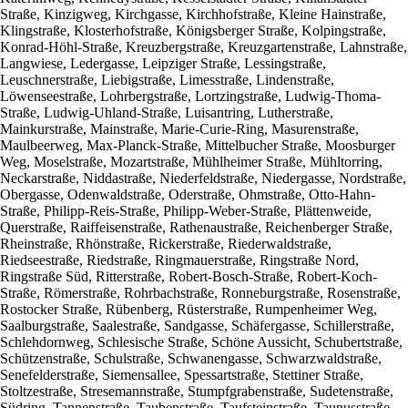
Straße, Kinzigweg, Kirchgasse, Kirchhofstraße, Kleine Hainstraße,
Klingstraße, Klosterhofstraße, Königsberger Straße, Kolpingstraße,
Konrad-Höhl-Straße, Kreuzbergstraße, Kreuzgartenstraße, Lahnstraße,
Langwiese, Ledergasse, Leipziger Straße, Lessingstraße,
Leuschnerstraße, Liebigstraße, Limesstraße, Lindenstraße,
Löwenseestraße, Lohrbergstraße, Lortzingstraße, Ludwig-Thoma-
Straße, Ludwig-Uhland-Straße, Luisantring, Lutherstraße,
Mainkurstraße, Mainstraße, Marie-Curie-Ring, Masurenstraße,
Maulbeerweg, Max-Planck-Straße, Mittelbucher Straße, Moosburger
Weg, Moselstraße, Mozartstraße, Mühlheimer Straße, Mühltorring,
Neckarstraße, Niddastraße, Niederfeldstraße, Niedergasse, Nordstraße,
Obergasse, Odenwaldstraße, Oderstraße, Ohmstraße, Otto-Hahn-
Straße, Philipp-Reis-Straße, Philipp-Weber-Straße, Plättenweide,
Querstraße, Raiffeisenstraße, Rathenaustraße, Reichenberger Straße,
Rheinstraße, Rhönstraße, Rickerstraße, Riederwaldstraße,
Riedseestraße, Riedstraße, Ringmauerstraße, Ringstraße Nord,
Ringstraße Süd, Ritterstraße, Robert-Bosch-Straße, Robert-Koch-
Straße, Römerstraße, Rohrbachstraße, Ronneburgstraße, Rosenstraße,
Rostocker Straße, Rübenberg, Rüsterstraße, Rumpenheimer Weg,
Saalburgstraße, Saalestraße, Sandgasse, Schäfergasse, Schillerstraße,
Schlehdornweg, Schlesische Straße, Schöne Aussicht, Schubertstraße,
Schützenstraße, Schulstraße, Schwanengasse, Schwarzwaldstraße,
Senefelderstraße, Siemensallee, Spessartstraße, Stettiner Straße,
Stoltzestraße, Stresemannstraße, Stumpfgrabenstraße, Sudetenstraße,
Südring, Tannenstraße, Taubenstraße, Taufsteinstraße, Taunusstraße,