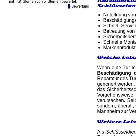
Kurzübersic
mit
4.8
Sternen von
5
Sternen bewertet.
Schlüsselno
Bewertung
Notöffnung von
Beschädigungsf
Schnell-Service
Betreuung von
Sicherheitsber
Schnelle Monta
Markenprodukt
Welche Leis
Wenn eine Tür led
Beschädigung 
Reparatur des Tü
generiert werden
das Sicherheitssc
Vorgehensweise 
verursachen. Sel
sondern, überall,
Mannheim zur Ver
Weitere Lei
Als
Schlüsseldie