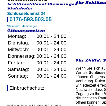
Ihr Schlüss
Schlüsseldienst Memmingen
Steinheim
Schlüsseldienst 24
0176-593.503.05
Steinheim
Memmingen
Öffnungszeiten
Montag:
00:01 - 24:00
Dienstag:
00:01 - 24:00
Mittwoch:
00:01 - 24:00
Donnerstag:
00:01 - 24:00
Ihr 24Std. 
Freitag:
00:01 - 24:00
Wenn Sie sich aus
Samstag:
00:01 - 24:00
Wir als
Schlüssel
Sonntag:
00:01 - 24:00
können übrigens 
Verfügung. Rufen
wir jederzeit erre
Einbruchschutz
Nachweis, dass Si
Zugang zu Ihrer W
die richtigen Par
öffnen können. Sp
Schlüsseldienst 24 ist durch
349
Kunden