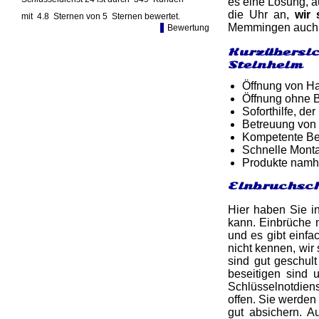
es eine Lösung, a
die Uhr an,
wir 
mit
4.8
Sternen von
5
Sternen bewertet.
Memmingen auch E
Bewertung
Kurzübersic
Steinheim
Öffnung von Ha
Öffnung ohne B
Soforthilfe, d
Betreuung von
Kompetente Ber
Schnelle Monta
Produkte namh
Einbruchsch
Hier haben Sie in
kann. Einbrüche 
und es gibt einfa
nicht kennen, wir 
sind gut geschul
beseitigen sind 
Schlüsselnotdiens
offen. Sie werden
gut absichern. 