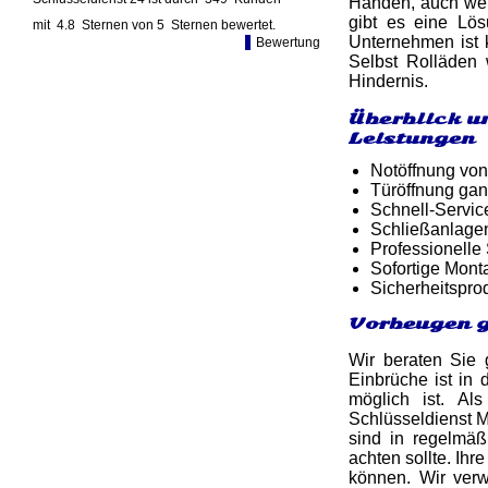
Händen, auch wenn
gibt es eine Lö
mit
4.8
Sternen von
5
Sternen bewertet.
Unternehmen ist k
Bewertung
Selbst Rolläden 
Hindernis.
Überblick u
Leistungen
Notöffnung von
Türöffnung gan
Schnell-Service
Schließanlage
Professionelle
Sofortige Mon
Sicherheitspro
Vorbeugen g
Wir beraten Sie
Einbrüche ist in 
möglich ist. Al
Schlüsseldienst M
sind in regelmäß
achten sollte. Ih
können. Wir ver