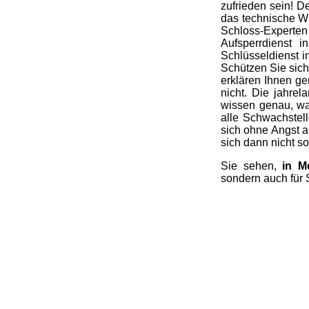
zufrieden sein! D
das technische W
Schloss-Experte
Aufsperrdienst i
Schlüsseldienst i
Schützen Sie sic
erklären Ihnen ge
nicht. Die jahrel
wissen genau, was
alle Schwachstell
sich ohne Angst 
sich dann nicht s
Sie sehen,
in M
sondern auch für 