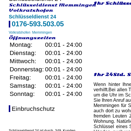
Ihr Schlüss
Schlüsseldienst Memmingen
Volkratshofen
Schlüsseldienst 24
0176-593.503.05
Volkratshofen
Memmingen
Öffnungszeiten
Montag:
00:01 - 24:00
Dienstag:
00:01 - 24:00
Mittwoch:
00:01 - 24:00
Donnerstag:
00:01 - 24:00
Ihr 24Std. 
Freitag:
00:01 - 24:00
Wenn hinter Ihn
Samstag:
00:01 - 24:00
verhilft.Bei allen
Sonntag:
00:01 - 24:00
um die Uhr im Sc
Sie Ihren Anruf a
Memmingen für Si
Einbruchschutz
auch dort zu woh
fremden Leuten Z
Wohnung. Natürli
Schlüssel eines 
Schlüsseldienst 24 ist durch
349
Kunden