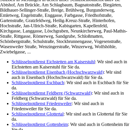
Abtshof, Am Brückle, Am Schlagbaum, Bagnatostraße, Biegärten,
Bildhauer-Sellinger-Straße, Breige, Brühlweg, Burgunderweg,
Emletweg, Engelstraße, Enggasse, Farbgasse, Friedhofstraße,
Gartenstraße, Gratzfeldweg, Heilig-Kreuz-Straße, Hinterhofen,
Hochstraße, Jan-Ullrich-Straße, Kabisgarten, Kapellenfeld,
Kirchgasse, Langgasse, Löschgraben, Neunkircherweg, Paul-Mathis-
Straße, Rittgasse, Römerweg, Sandgrube, Schloßmatten,
Schönbergstraße, Schulstraße, Stockbrunnengasse, Vogesenstraße,
Wasenweiler Straße, Wenzingerstraße, Winzerweg, Wolfshöhle,
Zwiebelgasse, ...
Schlüsselnotdienst Eichstetten am Kaiserstuhl
: Wir sind auch in
Eichstetten am Kaiserstuhl für Sie da.
Schlüsselnotdienst Eisenbach (Hochschwarzwald)
: Wir sind
auch in Eisenbach (Hochschwarzwald) für Sie da.
Schlüsselnotdienst Eschbach
: Wir sind auch in Eschbach für Sie
da.
Schlüsselnotdienst Feldberg (Schwarzwald)
: Wir sind auch in
Feldberg (Schwarzwald) für Sie da.
Schlüsselnotdienst Friedenweiler
: Wir sind auch in
Friedenweiler für Sie da.
Schlüsselnotdienst Glottertal
: Wir sind auch in Glottertal für Sie
da.
Schlüsselnotdienst Gottenheim
: Wir sind auch in Gottenheim für
Sie da.