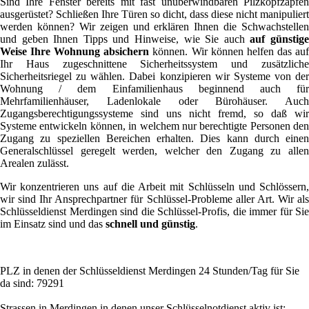
Sind Ihre Fenster bereits mit fast unüberwindbaren Pilzkopfzapfen
ausgerüstet? Schließen Ihre Türen so dicht, dass diese nicht manipuliert
werden können? Wir zeigen und erklären Ihnen die Schwachstellen
und geben Ihnen Tipps und Hinweise, wie Sie auch
auf günstig
Weise Ihre Wohnung absichern
können. Wir können helfen das au
Ihr Haus zugeschnittene Sicherheitssystem und zusätzliche
Sicherheitsriegel zu wählen. Dabei konzipieren wir Systeme von der
Wohnung / dem Einfamilienhaus beginnend auch für
Mehrfamilienhäuser, Ladenlokale oder Bürohäuser. Auch
Zugangsberechtigungssysteme sind uns nicht fremd, so daß wir
Systeme entwickeln können, in welchem nur berechtigte Personen den
Zugang zu speziellen Bereichen erhalten. Dies kann durch einen
Generalschlüssel geregelt werden, welcher den Zugang zu allen
Arealen zulässt.
Wir konzentrieren uns auf die Arbeit mit Schlüsseln und Schlössern,
wir sind Ihr Ansprechpartner für Schlüssel-Probleme aller Art. Wir als
Schlüsseldienst Merdingen sind die Schlüssel-Profis, die immer für Sie
im Einsatz sind und das
schnell und günstig
.
PLZ in denen der Schlüsseldienst Merdingen 24 Stunden/Tag für Sie
da sind: 79291
Strassen in Merdingen in denen unser Schlüsselnotdienst aktiv ist: