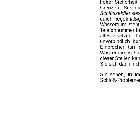
hoher Sicherheit
Grenzen, Sie mü
Schlüsseldienst
durch regelmäßi
Wasserturm steht
Telefonnummer bes
alles ersetzen. 
unverbindlich be
Einbrecher tun 
Wasserturm ist Go
dieser Stellen k
Sie sich dann nic
Sie sehen,
in M
Schloß-Problemen