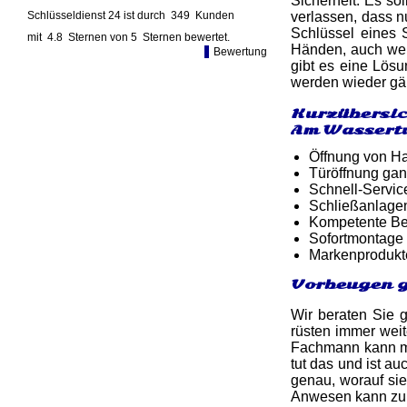
Sicherheit. Es so
Schlüsseldienst 24 ist durch
349
Kunden
verlassen, dass n
Schlüssel eines 
mit
4.8
Sternen von
5
Sternen bewertet.
Händen, auch wenn
Bewertung
gibt es eine Lösu
werden wieder gän
Kurzübersic
Am Wassert
Öffnung von Ha
Türöffnung gan
Schnell-Service
Schließanlagen
Kompetente Ber
Sofortmontage 
Markenprodukt
Vorbeugen 
Wir beraten Sie 
rüsten immer weit
Fachmann kann ma
tut das und ist au
genau, worauf sie
Anwesen kann zu e