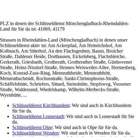
PLZ in denen der Schlüsseldienst Mönchengladbach-Rheindahlen-
Land für Sie da ist: 41069, 41179
Strassen in Rheindahlen-Land (Mönchengladbach) in denen unser
Schlüsseldienst aktiv ist: Am Ackerpfad, Am Heinrichshof, Am
Kolbusch, Am Sitterhof, An den Flachsgruben, Baum, Broicher
Straße, Dahlener Heide, Dorthausen, Eickelnberg, Flachsbleiche,
Gerkerath, Griesbarth, Grotherath, Grotherather Straße, Günhovener
Straße, Heinz-Nixdorf-Straße, Hennes-Weisweiler-Allee, Hermesberg,
Koch, Konrad-Zuse-Ring, Mennrathheide, Mennrathhött,
Mennrathschmidt, Rochusstraße, Sankt-Christophorus-Straße,
Schäffelshütte, Schriefers, Sittard, Steinshütte, Stopfsweg, Voosener
Straße, Waldesrand, Wiedelskamp, Wilhelm-Merbecks-Straße,
Wyenhütte, ...
Schlüsseldienst Kirchhundem
: Wir sind auch in Kirchhundem
für Sie da.
Schlüsseldienst Lennestadt
: Wir sind auch in Lennestadt für Sie
da.
Schlüsseldienst Olpe
: Wir sind auch in Olpe für Sie da.
Schlüsseldienst Wenden
: Wir sind auch in Wenden für Sie da.