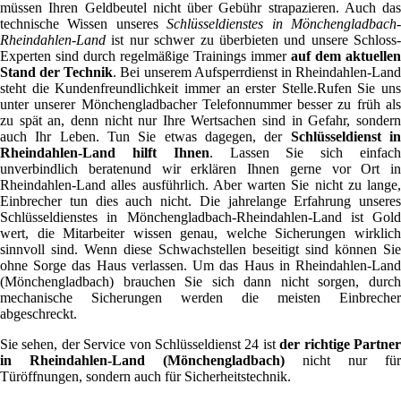
müssen Ihren Geldbeutel nicht über Gebühr strapazieren. Auch das
technische Wissen unseres
Schlüsseldienstes in Mönchengladbach
Rheindahlen-Land
ist nur schwer zu überbieten und unsere Schloss-
Experten sind durch regelmäßige Trainings immer
auf dem aktuellen
Stand der Technik
. Bei unserem Aufsperrdienst in Rheindahlen-Lan
steht die Kundenfreundlichkeit immer an erster Stelle.Rufen Sie uns
unter unserer Mönchengladbacher Telefonnummer besser zu früh als
zu spät an, denn nicht nur Ihre Wertsachen sind in Gefahr, sondern
auch Ihr Leben. Tun Sie etwas dagegen, der
Schlüsseldienst i
Rheindahlen-Land hilft Ihnen
. Lassen Sie sich einfac
unverbindlich beratenund wir erklären Ihnen gerne vor Ort in
Rheindahlen-Land alles ausführlich. Aber warten Sie nicht zu lange,
Einbrecher tun dies auch nicht. Die jahrelange Erfahrung unseres
Schlüsseldienstes in Mönchengladbach-Rheindahlen-Land ist Gold
wert, die Mitarbeiter wissen genau, welche Sicherungen wirklich
sinnvoll sind. Wenn diese Schwachstellen beseitigt sind können Sie
ohne Sorge das Haus verlassen. Um das Haus in Rheindahlen-Land
(Mönchengladbach) brauchen Sie sich dann nicht sorgen, durch
mechanische Sicherungen werden die meisten Einbrecher
abgeschreckt.
Sie sehen, der Service von Schlüsseldienst 24 ist
der richtige Partne
in Rheindahlen-Land (Mönchengladbach)
nicht nur für
Türöffnungen, sondern auch für Sicherheitstechnik.