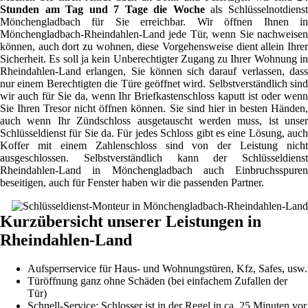
Stunden am Tag und 7 Tage die Woche
als Schlüsselnotdiens
Mönchengladbach für Sie erreichbar. Wir öffnen Ihnen in
Mönchengladbach-Rheindahlen-Land jede Tür, wenn Sie nachweisen
können, auch dort zu wohnen, diese Vorgehensweise dient allein Ihrer
Sicherheit. Es soll ja kein Unberechtigter Zugang zu Ihrer Wohnung in
Rheindahlen-Land erlangen, Sie können sich darauf verlassen, dass
nur einem Berechtigten die Türe geöffnet wird. Selbstverständlich sind
wir auch für Sie da, wenn Ihr Briefkastenschloss kaputt ist oder wenn
Sie Ihren Tresor nicht öffnen können. Sie sind hier in besten Händen,
auch wenn Ihr Zündschloss ausgetauscht werden muss, ist unser
Schlüsseldienst für Sie da. Für jedes Schloss gibt es eine Lösung, auch
Koffer mit einem Zahlenschloss sind von der Leistung nicht
ausgeschlossen. Selbstverständlich kann der Schlüsseldienst
Rheindahlen-Land in Mönchengladbach auch Einbruchsspuren
beseitigen, auch für Fenster haben wir die passenden Partner.
Kurzübersicht unserer Leistungen in
Rheindahlen-Land
Aufsperrservice für Haus- und Wohnungstüren, Kfz, Safes, usw.
Türöffnung ganz ohne Schäden (bei einfachem Zufallen der
Tür)
Schnell-Service: Schlosser ist in der Regel in ca. 25 Minuten vor