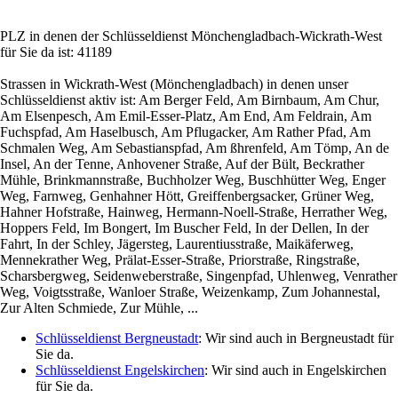
PLZ in denen der Schlüsseldienst Mönchengladbach-Wickrath-West
für Sie da ist: 41189
Strassen in Wickrath-West (Mönchengladbach) in denen unser
Schlüsseldienst aktiv ist: Am Berger Feld, Am Birnbaum, Am Chur,
Am Elsenpesch, Am Emil-Esser-Platz, Am End, Am Feldrain, Am
Fuchspfad, Am Haselbusch, Am Pflugacker, Am Rather Pfad, Am
Schmalen Weg, Am Sebastianspfad, Am ßhrenfeld, Am Tömp, An de
Insel, An der Tenne, Anhovener Straße, Auf der Bült, Beckrather
Mühle, Brinkmannstraße, Buchholzer Weg, Buschhütter Weg, Enger
Weg, Farnweg, Genhahner Hött, Greiffenbergsacker, Grüner Weg,
Hahner Hofstraße, Hainweg, Hermann-Noell-Straße, Herrather Weg,
Hoppers Feld, Im Bongert, Im Buscher Feld, In der Dellen, In der
Fahrt, In der Schley, Jägersteg, Laurentiusstraße, Maikäferweg,
Mennekrather Weg, Prälat-Esser-Straße, Priorstraße, Ringstraße,
Scharsbergweg, Seidenweberstraße, Singenpfad, Uhlenweg, Venrather
Weg, Voigtsstraße, Wanloer Straße, Weizenkamp, Zum Johannestal,
Zur Alten Schmiede, Zur Mühle, ...
Schlüsseldienst Bergneustadt
: Wir sind auch in Bergneustadt für
Sie da.
Schlüsseldienst Engelskirchen
: Wir sind auch in Engelskirchen
für Sie da.