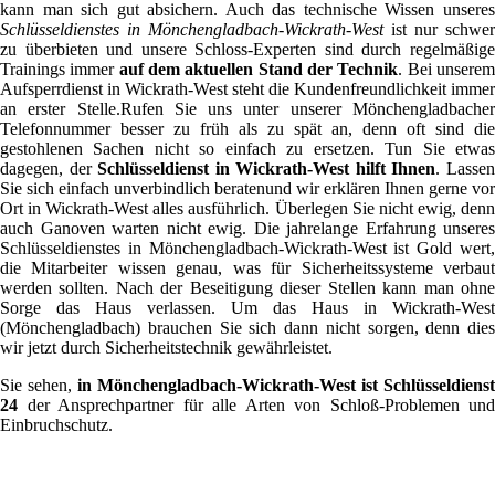
kann man sich gut absichern. Auch das technische Wissen unseres
Schlüsseldienstes in Mönchengladbach-Wickrath-West
ist nur schwer
zu überbieten und unsere Schloss-Experten sind durch regelmäßige
Trainings immer
auf dem aktuellen Stand der Technik
. Bei unsere
Aufsperrdienst in Wickrath-West steht die Kundenfreundlichkeit immer
an erster Stelle.Rufen Sie uns unter unserer Mönchengladbacher
Telefonnummer besser zu früh als zu spät an, denn oft sind die
gestohlenen Sachen nicht so einfach zu ersetzen. Tun Sie etwas
dagegen, der
Schlüsseldienst in Wickrath-West hilft Ihnen
. Lasse
Sie sich einfach unverbindlich beratenund wir erklären Ihnen gerne vor
Ort in Wickrath-West alles ausführlich. Überlegen Sie nicht ewig, denn
auch Ganoven warten nicht ewig. Die jahrelange Erfahrung unseres
Schlüsseldienstes in Mönchengladbach-Wickrath-West ist Gold wert,
die Mitarbeiter wissen genau, was für Sicherheitssysteme verbaut
werden sollten. Nach der Beseitigung dieser Stellen kann man ohne
Sorge das Haus verlassen. Um das Haus in Wickrath-West
(Mönchengladbach) brauchen Sie sich dann nicht sorgen, denn dies
wir jetzt durch Sicherheitstechnik gewährleistet.
Sie sehen,
in Mönchengladbach-Wickrath-West ist Schlüsseldienst
24
der Ansprechpartner für alle Arten von Schloß-Problemen und
Einbruchschutz.