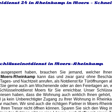
eldienst 24 in Rheinkamp in Moers - Schnel
Schlüsselnotdienst in Moers-Rheinkamp
usgesperrt haben, brauchen Sie jemand, welcher Ihnen 
t Moers-Rheinkamp
kann das und zwar ganz ohne Beschädi
 Tages- und Nachtzeit anrufen, als Notdienst für Türöffnungen a
 Sie gerne auch am Wochenende oder an den Feiertagen an, w
chlüsselnotdienst Moers für Sie erreichbar. Unser Schlüss
esen haben, dass die Wohnung auch wirklich Ihnen gehört, d
oll ja kein Unberechtigter Zugang zu Ihrer Wohnung in Rhein
fbar machen. Wir sind auch die richtigen Partner in Moers-Rhei
 Ihren Tresor nicht öffnen können. Sparen Sie sich den Weg i