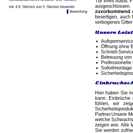
Tür Ihres Autos. 
ausgeschlossen. 
mit
4.8
Sternen von
5
Sternen bewertet.
zuvorkommend 
Bewertung
beseitigen, auch
verbogenes Gitter
Unsere Leis
Aufsperrservic
Öffnung ohne B
Schnell-Service
Betreuung von
Professionelle
Sofortmontage 
Sicherheitspro
Einbruchsch
Hier haben Sie in
kann. Einbrüche 
fühlen, wir ze
Sicherheitsprod
Partner.Unsere Mo
welche Schwachste
zeigen wie. Alle 
Sie werden zufrie