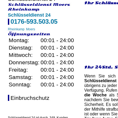
Ihr Schlüss
Schlüsseldienst Moers
Rheinkamp
Schlüsseldienst 24
0176-593.503.05
Rheinkamp
Moers
Öffnungszeiten
Montag:
00:01 - 24:00
Dienstag:
00:01 - 24:00
Mittwoch:
00:01 - 24:00
Donnerstag:
00:01 - 24:00
Ihr 24Std. 
Freitag:
00:01 - 24:00
Wenn Sie sich a
Samstag:
00:01 - 24:00
Schlüsseldiens
Sonntag:
00:01 - 24:00
übrigens zu jeder
Verfügung. Rufen
die Woche
als S
Einbruchschutz
nachdem Sie bewi
Sicherheit. Es s
der Mithilfe stra
ist oder wenn Sie
Schlüsseldienst 24 ist durch
349
Kunden