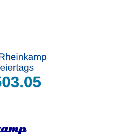
t Rheinkamp
eiertags
503.05
kamp