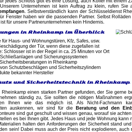
Für jedes Schloss gibt es eine Lösung, auch Koffer mit einem Z
Unserem Unternehmen ist kein Auftrag zu klein, rufen Sie
empfangen
. Selbstverständlich kann der Schlüsseldienst R
 für Fenster haben wir die passenden Partner. Selbst Rolläd
 ist für unsere Partnerunternehmen kein Hindernis.
tungen in Rheinkamp im Überblick
e für Haus- und Wohnungstüren, Kfz, Safes, usw.
eschädigung der Tür, wenn diese zugefallen ist
: Schlosser ist in der Regel in ca. 25 Minuten vor Ort
 Schließanlagen und Sicherungssystemen
 Sicherheitsberatungen in Rheinkamp
von Schutzbeschlägen und Sicherheitszylindern
dukte bekannter Hersteller
utz und Sicherheitstechnik in Rheinkamp
 Rheinkamp einen starken Partner gefunden, der Sie gerne be
nehmen ständig zu, Sie sollten die nötigen Maßnahmen ergr
igen Ihnen wie das möglich ist. Als Nicht-Fachmann k
ukten auskennen, wir sind für die
Beratung und den Ein
nteure sind gut geschult und wissen genau, worauf sie achte
llen es bei Ihnen gibt. Jedes Haus und jede Wohnung kann mit
Materialien halten den Anforderungen der Sicherheit stand un
den sein! Dabei muss auch der Preis nicht explodieren, auch 