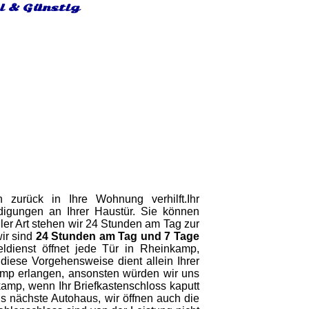
l & Günstig
zurück in Ihre Wohnung verhilft.Ihr
gungen an Ihrer Haustür. Sie können
ller Art stehen wir 24 Stunden am Tag zur
ir sind
24 Stunden am Tag und 7 Tage
eldienst öffnet jede Tür in Rheinkamp,
iese Vorgehensweise dient allein Ihrer
kamp erlangen, ansonsten würden wir uns
nkamp, wenn Ihr Briefkastenschloss kaputt
ns nächste Autohaus, wir öffnen auch die